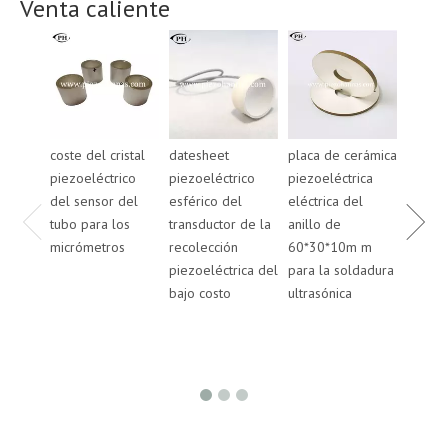
Venta caliente
coste del cristal
datesheet
placa de cerámica
placa 
piezoeléctrico
piezoeléctrico
piezoeléctrica
piezoe
del sensor del
esférico del
eléctrica del
eléctri
tubo para los
transductor de la
anillo de
anillo
micrómetros
recolección
60*30*10m m
50*20
piezoeléctrica del
para la soldadura
para l
bajo costo
ultrasónica
ultrasó