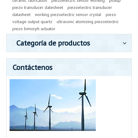
ceramic fabrication
piezoelectric sensor working
pickup
piezo transducer datesheet
piezoelectric transducer
datasheet
working piezoelectric sensor crystal
piezo
voltage output quartz
ultrasonic atomizing piezoelectric
piezo bimorph actuator
Categoría de productos
Contáctenos