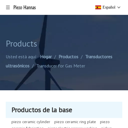
Español
Products
Usted está aquí:
Hogar
/
Productos
/
Transductores
ultrasónicos
/
Transducer for Gas Meter
Productos de la base
piezo ceramic cylinder
piezo ceramic ring plate
piezo