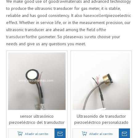
We make good use of good
raw
materials and advanced technology
to produce the ultrasonic transducer for gas meter, it is stable,
reliable and has good consistency. It also has
excellent
piezoelectric
effect. Whether in service life, or in the measurement precision, our
ultrasonic transducer are ahead among the field of
the
transducer
for
the gas
meter. So please
was sure
to choose your
needs and give us any questions you meet.
sensor ultrasónico
Ultrasonido de transductor
piezoeléctrico del transductor
piezoeléctrico personalizado
ultrasónico del gas de 200KHz
de 200 KHz para caudalímetro
Añadir al carrito
Pzt
de gas ultrasónico
Añadir al carrito