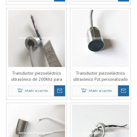
Transductor piezoeléctrico
Transductor piezoeléctrico
ultrasónico de 200Khz para
ultrasónico Pzt personalizado
medición de flujo de gas
de 200 KHz para caudalímetro
Añadir al carrito
Añadir al carrito
de gas