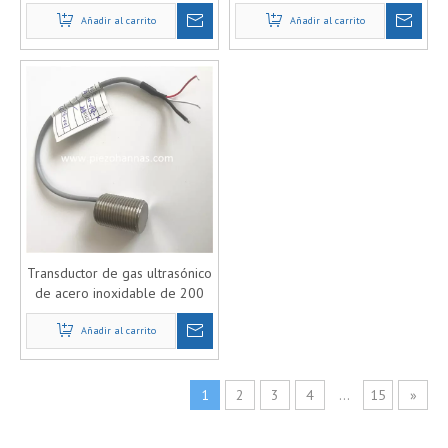
medición de flujo de gas
para sensor de viento
Añadir al carrito
Añadir al carrito
ultrasónico
Transductor de gas ultrasónico
de acero inoxidable de 200
khz para medidor de gas
Añadir al carrito
1
2
3
4
...
15
»