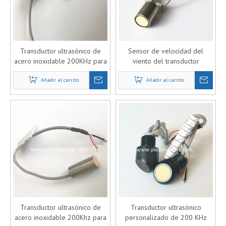
Transductor ultrasónico de
Sensor de velocidad del
acero inoxidable 200KHz para
viento del transductor
medidores de flujo de gas
ultrasónico de acero
Añadir al carrito
inoxidable para
Añadir al carrito
anemorumbómetro
Transductor ultrasónico de
Transductor ultrasónico
acero inoxidable 200Khz para
personalizado de 200 KHz