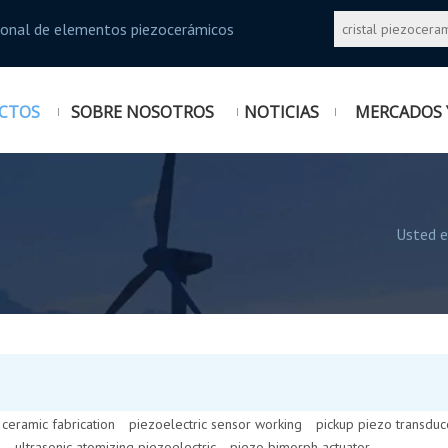
sional de elementos piezocerámicos
CTOS
SOBRE NOSOTROS
NOTICIAS
MERCADOS 
Usted e
 ceramic fabrication
piezoelectric sensor working
pickup piezo transduc
z
ultrasonic atomizing piezoelectric
piezo bimorph actuator