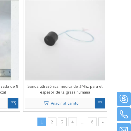
izada de 8
Sonda ultrasónica médica de 3Mhz para el
ctal
espesor de la grasa humana
Añadir al carrito
1
2
3
4
...
8
»