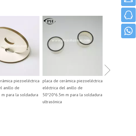
datesheet piezoe
erámica piezoeléctrica
placa de cerámica piezoeléctrica
transductor de l
el anillo de
eléctrica del anillo de
piezoceramic da 
m para la soldadura
50*20*6.5m m para la soldadura
temperatura de 
ultrasónica