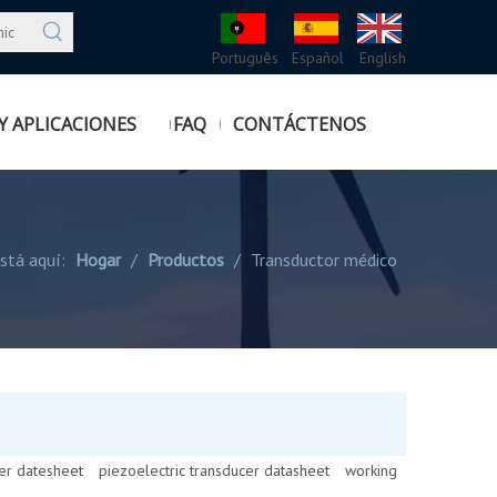
Português
Español
English
Y APLICACIONES
FAQ
CONTÁCTENOS
stá aquí:
Hogar
/
Productos
/
Transductor médico
er datesheet
piezoelectric transducer datasheet
working