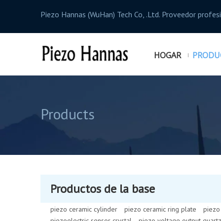
Piezo Hannas (WuHan) Tech Co, .Ltd. Proveedor profe
HOGAR
PRODU
Products
Productos de la base
piezo ceramic cylinder
piezo ceramic ring plate
piezo
piezoelectric sensor crystal
piezo voltage output quart