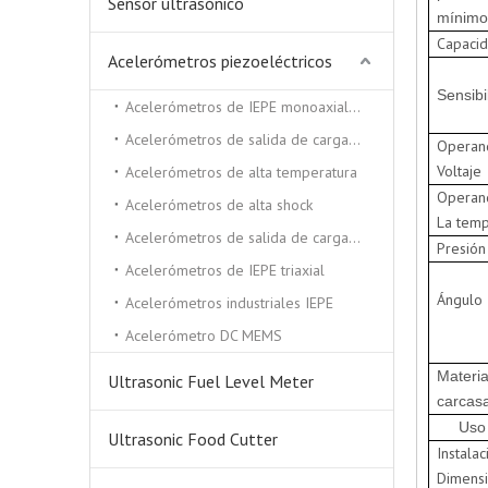
Sensor ultrasónico
mínimo
Capaci
Acelerómetros piezoeléctricos
Sensibi
Acelerómetros de IEPE monoaxiales
Acelerómetros de salida de carga triaxial
Operan
Voltaje
Acelerómetros de alta temperatura
Operan
Acelerómetros de alta shock
La temp
Acelerómetros de salida de carga monocial
Presión
Acelerómetros de IEPE triaxial
Ángulo
Acelerómetros industriales IEPE
Acelerómetro DC MEMS
Materia
Ultrasonic Fuel Level Meter
carcas
Uso
Ultrasonic Food Cutter
Instalac
Dimens