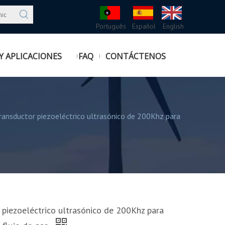
Português
Español
English
Y APLICACIONES
FAQ
CONTÁCTENOS
ransductor piezoeléctrico ultrasónico de 200Khz para
 piezoeléctrico ultrasónico de 200Khz para