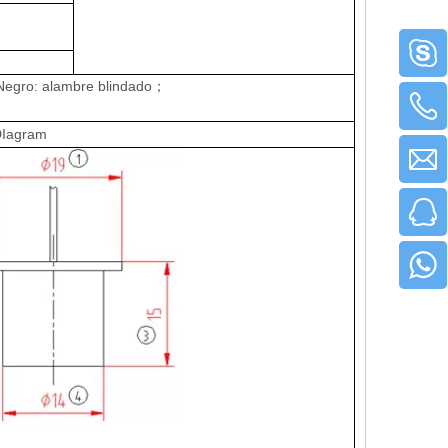
Negro: alambre blindado
；
D
Iagram