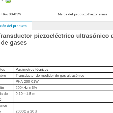
con:
PHA-200-01W
Marca del producto:
Piezohannas
ción del producto
ansductor piezoeléctrico ultrasónico 
o de gases
tos
Parámetros técnicos
bre
Transductor de medidor de gas ultrasónico
PHA-200-01W
ito
200kHz ± 6%
ia de
0.10
1,5 m
～
ión
ance
o
2000Ω ± 20
％