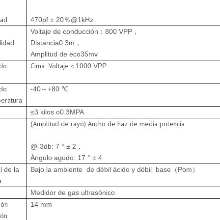
dad
470pf ± 20
@1kHz
％
Voltaje de conducción
：
800 VPP
，
lidad
Distancia
0.3m
，
Amplitud de eco
35mv
do
Cima
Voltaje
＜
1000 VPP
do
-40
+80 ℃
～
eratura
≤
3 kilos o
0.3MPA
Amplitud de rayo
) Ancho de haz de media potencia
(
@-3db: 7 ° ± 2
，
Ángulo agudo
: 17 ° ± 4
l de la
Bajo la
ambiente
de
débil ácido y débil
base
（
Pom
）
a
Medidor de gas ultrasónico
ión
14 mm
ión