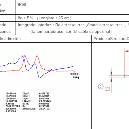
e
IP68
ión
8g ± 5
Longitud
：
25 cm
％ （
）
transductor
+,
transductor
-
ado
Integrado: interfaz
：
Rojo:
Amarillo:
，
ciones
（
la temperatura
sensor
El cable es opcional
）
de admisión
P
roducto
S
tructura