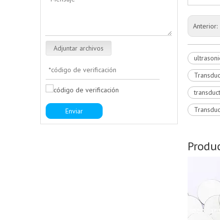
Anterior:
Adjuntar archivos
ultrasoni
Transduc
transduc
Transduc
Enviar
Produc
Pila de tubos piezool de bajo costo
para dispositivo submarino