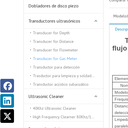
Compartir 
Dobladores de disco piezo
Modelo:
Transductores ultrasónicos
Descrip
Transducer for Depth
Tr
Transducer for Distance
fluj
Transducer for Flowmeter
Transducer for Gas Meter
Transductor para detección
Trasductor para limpieza y soldadura por ultrasonidos.
Elemen
Transductor acústico subacuático
Nom
Modelo
Ultrasonic Cleaner
F
requis
Distanc
40Khz Ultrasonic Cleaner
detecc
High Frequency Clearner 80Khz/100Khz/130/Khz
Lmped
paralel