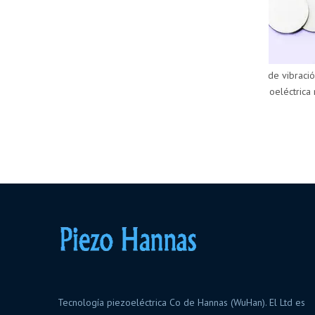
Sensor de vibración 
piezoeléctrica m
Tecnología piezoeléctrica Co de Hannas (WuHan). El Ltd es