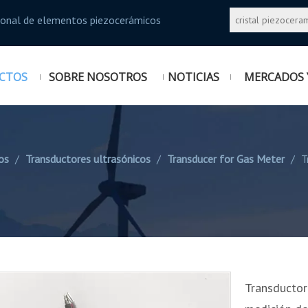
sional de elementos piezocerámicos
CTOS
SOBRE NOSOTROS
NOTICIAS
MERCADOS 
os
/
Transductores ultrasónicos
/
Transducer for Gas Meter
/
T
Transductor