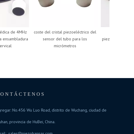
dica de 4MHz
coste del cristal piezoeléctrico del
materiales de
ensambladura
sensor del tubo para los
piezoeléctricos bara
vical
micrómetros
PZT para el 
piezoeléc
CONTÁCTENOS
regar: No.456 Wu Luo Road, distrito de Wuchang, ciudad de
han, provincia de HuBei, China.
ail:
sales@piezohannas.com