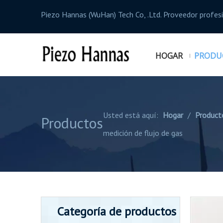
Piezo Hannas (WuHan) Tech Co, .Ltd. Proveedor profe
HOGAR
PRODU
Usted está aquí:
Hogar
/
Product
Productos
medición de flujo de gas
Categoría de productos