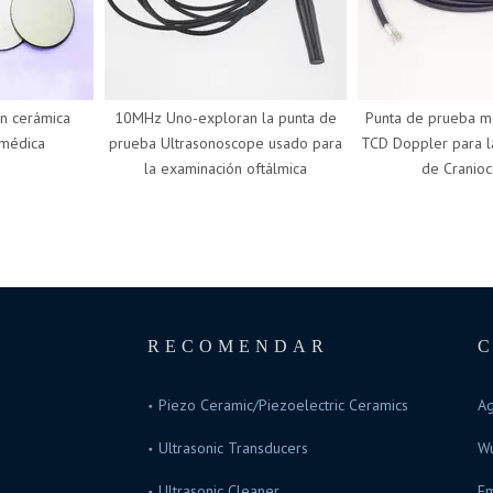
cerámica
10MHz Uno-exploran la punta de
Punta de prueba mé
édica
prueba Ultrasonoscope usado para
TCD Doppler para la 
la examinación oftálmica
de Craniocer
RECOMENDAR
Piezo Ceramic/Piezoelectric Ceramics
Ag
Ultrasonic Transducers
Wu
Ultrasonic Cleaner
Em