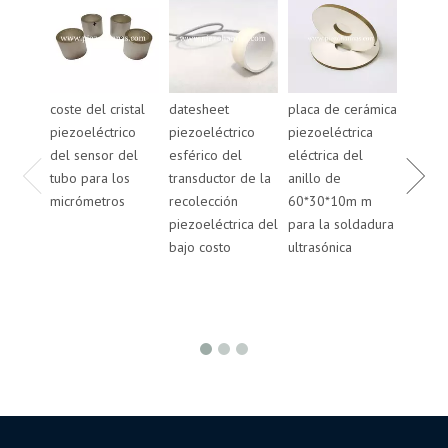
coste del cristal
datesheet
placa de cerámica
placa 
piezoeléctrico
piezoeléctrico
piezoeléctrica
piezoe
del sensor del
esférico del
eléctrica del
eléctri
tubo para los
transductor de la
anillo de
anillo
micrómetros
recolección
60*30*10m m
50*20
piezoeléctrica del
para la soldadura
para l
bajo costo
ultrasónica
ultrasó