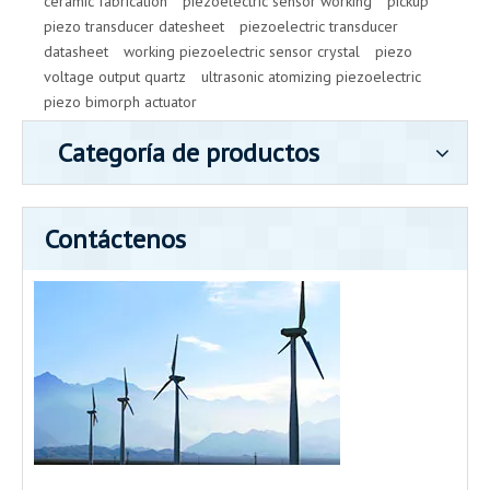
ceramic fabrication
piezoelectric sensor working
pickup
piezo transducer datesheet
piezoelectric transducer
datasheet
working piezoelectric sensor crystal
piezo
voltage output quartz
ultrasonic atomizing piezoelectric
piezo bimorph actuator
Categoría de productos
Contáctenos