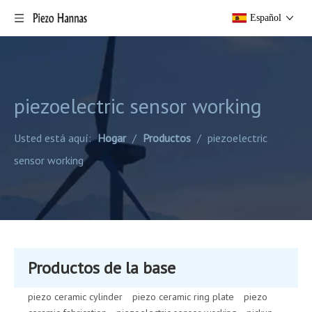
Español
piezoelectric sensor working
Usted está aquí:
Hogar
/
Productos
/
piezoelectric
sensor working
Productos de la base
piezo ceramic cylinder
piezo ceramic ring plate
piezo