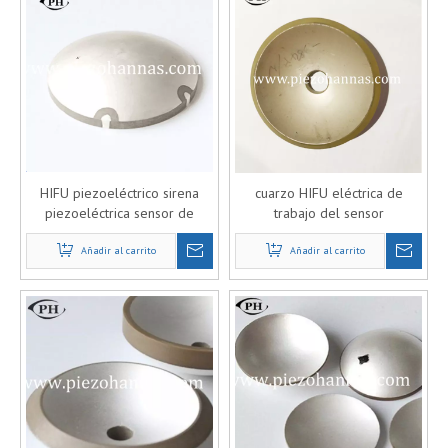
HIFU piezoeléctrico sirena
cuarzo HIFU eléctrica de
piezoeléctrica sensor de
trabajo del sensor
trabajo para la industria
piezoeléctrico para el precio
Añadir al carrito
médica
de la belleza
Añadir al carrito