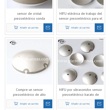
sensor de cristal
HIFU eléctrica de trabajo del
piezoeléctrico sonda
sensor piezoeléctrico para el
ultrasónica HIFU para el
precio de la belleza
cuchillo ultrasónico
Añadir al carrito
Añadir al carrito
Compre un sensor
HIFU por ultrasonidos sensor
piezoeléctrico de alto
piezoeléctrico barato de
enfoque que trabaja para el
trabajo para la industria
micrófono piezoeléctrico
Añadir al carrito
Añadir al carrito
médica