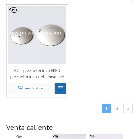
PZT piezoeléctrico HIFU
piezoeléctrico del sensor de
trabajo por el precio de la
Añadir al carrito
belleza
1
2
»
Venta caliente