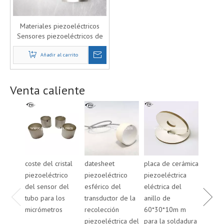
Materiales piezoeléctricos
Sensores piezoeléctricos de
tubo piezoeléctrico para la
Añadir al carrito
venta
Venta caliente
coste del cristal
datesheet
placa de cerámica
placa 
piezoeléctrico
piezoeléctrico
piezoeléctrica
piezoe
del sensor del
esférico del
eléctrica del
eléctri
tubo para los
transductor de la
anillo de
anillo
micrómetros
recolección
60*30*10m m
50*20
piezoeléctrica del
para la soldadura
para l