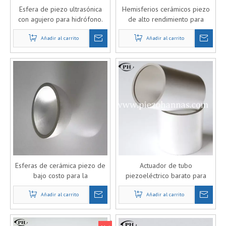
Esfera de piezo ultrasónica
Hemisferios cerámicos piezo
con agujero para hidrófono.
de alto rendimiento para
proyecto oceánico
Añadir al carrito
Añadir al carrito
Esferas de cerámica piezo de
Actuador de tubo
bajo costo para la
piezoeléctrico barato para
comunicación submarina.
señales de ultrasonido bajo el
Añadir al carrito
Añadir al carrito
agua