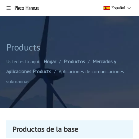
Español
Products
Usted está aquí:
Hogar
/
Productos
/
Mercados y
aplicaciones Products
/
Aplicaciones de comunicaciones
submarinas.
Productos de la base