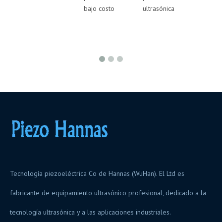
bajo costo
ultrasónica
ultrasó
Tecnología piezoeléctrica Co de Hannas (WuHan). El Ltd es
fabricante de equipamiento ultrasónico profesional, dedicado a la
tecnología ultrasónica y a las aplicaciones industriales.