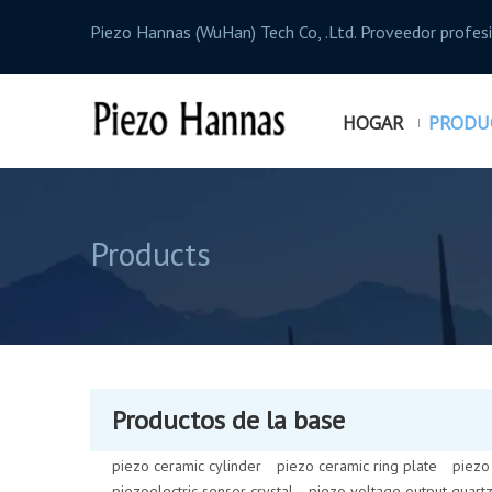
Piezo Hannas (WuHan) Tech Co, .Ltd. Proveedor profe
HOGAR
PRODU
Products
Productos de la base
piezo ceramic cylinder
piezo ceramic ring plate
piezo
piezoelectric sensor crystal
piezo voltage output quart