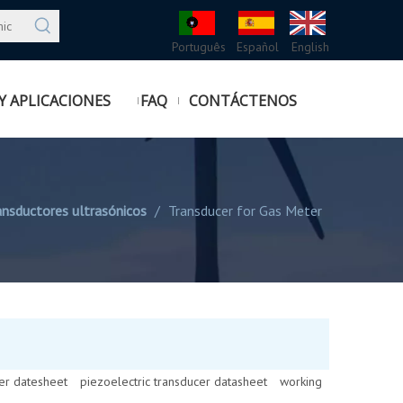
Português
Español
English
Y APLICACIONES
FAQ
CONTÁCTENOS
ansductores ultrasónicos
/
Transducer for Gas Meter
er datesheet
piezoelectric transducer datasheet
working