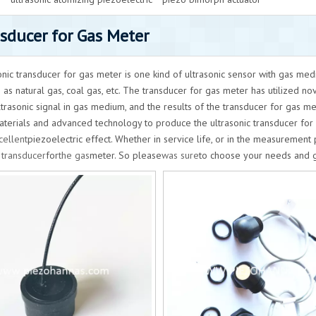
sducer for Gas Meter
onic transducer for gas meter is one kind of ultrasonic sensor with gas me
 as natural gas, coal gas, etc. The transducer for gas meter has utilized n
ultrasonic signal in gas medium, and the results of the transducer for gas 
terials and advanced technology to produce the ultrasonic transducer for ga
cellent
piezoelectric effect. Whether in service life, or in the measurement
 transducer
for
the gas
meter. So please
was sure
to choose your needs and g