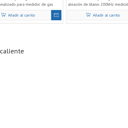
onalizado para medidor de gas
aleación de titanio 200kHz medició
ultrasónico
de gas para el flujo de gas ult
Añadir al carrito
Añadir al carrito
caliente