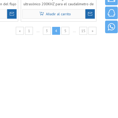
n del flujo
ultrasónico 200KHZ para el caudalímetro de
rasónico
gas ultrasónico
Añadir al carrito
«
1
...
3
4
5
...
15
»