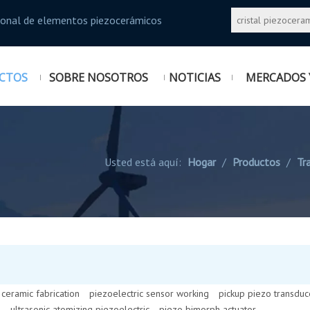
sional de elementos piezocerámicos
CTOS
SOBRE NOSOTROS
NOTICIAS
MERCADOS 
Usted está aquí:
Hogar
/
Productos
/
Tr
 ceramic fabrication
piezoelectric sensor working
pickup piezo transduc
z
ultrasonic atomizing piezoelectric
piezo bimorph actuator