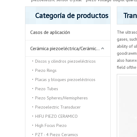
Categoría de productos
Tran
Casos de aplicación
The ultras
gases, such
ability of 
Cerámica piezoeléctrica/Cerámica piezoeléctrica
good
raw
ma
also has
ex
Discos y cilindros piezoeléctricos
field of
the
Piezo Rings
Placas y bloques piezoeléctricos
Piezo Tubes
Piezo Spheres/Hemispheres
Piezoelectric Transducer
HIFU PIEZO CERAMICO
High Focus Piezo
PZT - 4 Piezo Ceramics