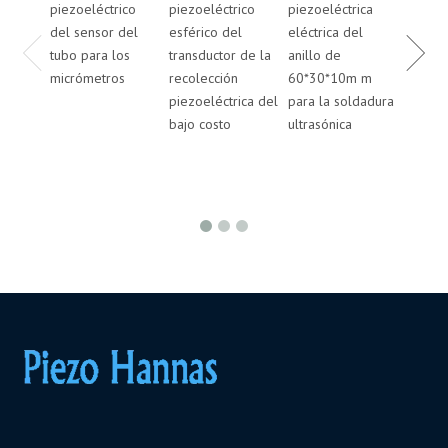
piezoeléctrico
piezoeléctrico
piezoeléctrica
piezoe
del sensor del
esférico del
eléctrica del
eléctri
tubo para los
transductor de la
anillo de
anillo
micrómetros
recolección
60*30*10m m
50*20
piezoeléctrica del
para la soldadura
para l
bajo costo
ultrasónica
ultrasó