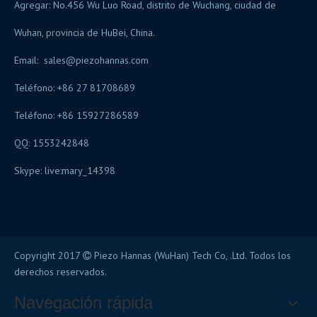
Agregar: No.456 Wu Luo Road, distrito de Wuchang, ciudad de
Wuhan, provincia de HuBei, China.
Email:
sales@piezohannas.com
Teléfono: +86 27 81708689
Teléfono: +86 15927286589
QQ: 1553242848
Skype:
live:mary_14398
Copyright 2017
Piezo Hannas (WuHan) Tech Co, .Ltd. Todos los

derechos reservados.
Navegación rápida