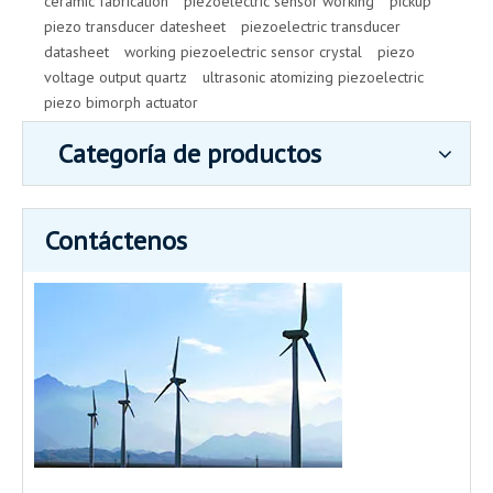
ceramic fabrication
piezoelectric sensor working
pickup
piezo transducer datesheet
piezoelectric transducer
datasheet
working piezoelectric sensor crystal
piezo
voltage output quartz
ultrasonic atomizing piezoelectric
piezo bimorph actuator
Categoría de productos
Contáctenos