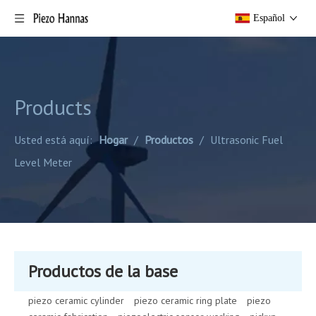
Español
Products
Usted está aquí:
Hogar
/
Productos
/
Ultrasonic Fuel
Level Meter
Productos de la base
piezo ceramic cylinder
piezo ceramic ring plate
piezo