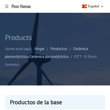
Español
Products
Usted está aquí:
Hogar
/
Productos
/
Cerámica
piezoeléctrica/Cerámica piezoeléctrica
/
PZT - 8 Piezo
Ceramics
Productos de la base