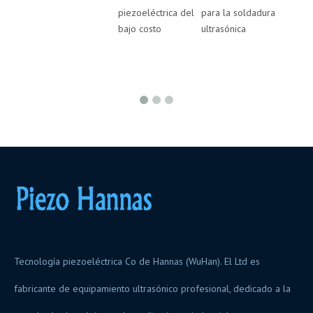
piezoeléctrica del
para la soldadura
para l
bajo costo
ultrasónica
ultrasó
Tecnología piezoeléctrica Co de Hannas (WuHan). El Ltd es
fabricante de equipamiento ultrasónico profesional, dedicado a la