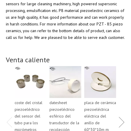
sensors for large cleaning machinery, high powered supersonic
processing, emulsification etc. P8 material piezoelectric ceramics of
us are high quality, it has good performance and can work properly
in harsh conditions. For more information about our PZT - 85 piezo
ceramics, you can refer to the bottom details of product, can also
call us for help. We are pleased to be able to serve each customer.
Venta caliente
coste del cristal
datesheet
placa de cerámica
placa 
piezoeléctrico
piezoeléctrico
piezoeléctrica
piezoe
del sensor del
esférico del
eléctrica del
eléctri
tubo para los
transductor de la
anillo de
anillo
micrómetros
recolección
60*30*10m m
50*20