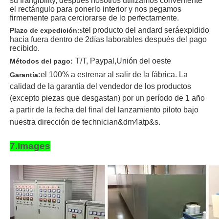
su frangibility, después nosotros utilizamos conveniente
el rectángulo para ponerlo interior y nos pegamos
firmemente para cerciorarse de lo perfectamente.
s
t
el producto del andard será
expidido
Plazo de expedición
:
hacia fuera dentro de 2
días laborables después del pago
recibido
.
T/T
, Paypal,
Unión del oeste
Métodos del pago:
el 100% a estrenar al salir de la fábrica. La
Garantía:
calidad de la garantía del vendedor de los productos
(excepto piezas que desgastan) por un período de 1 año
a partir de la fecha del final del lanzamiento piloto bajo
nuestra dirección de technician&dm4atp&s.
7.Images