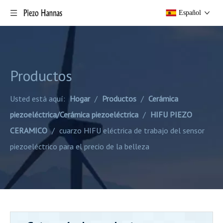
Español
Productos
Usted está aquí:
Hogar
/
Productos
/
Cerámica
piezoeléctrica/Cerámica piezoeléctrica
/
HIFU PIEZO
CERAMICO
/
cuarzo HIFU eléctrica de trabajo del sensor
piezoeléctrico para el precio de la belleza