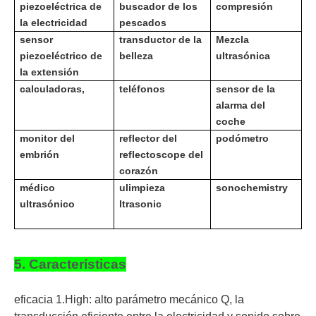
piezoeléctrica de
buscador de los
compresión
la electricidad
pescados
sensor
transductor de la
Mezcla
piezoeléctrico de
belleza
ultrasónica
la extensión
calculadoras,
teléfonos
sensor de la
alarma del
coche
monitor del
reflector del
podómetro
embrión
reflectoscope del
corazón
médico
u
limpieza
sonochemistry
ultrasónico
ltrasonic
5. Características
eficacia 1.High: alto parámetro mecánico Q, la