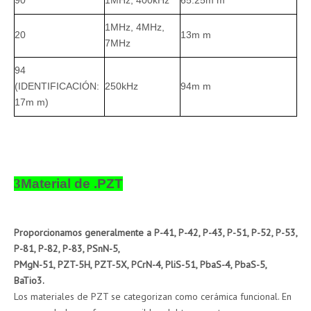
90
1MHz, 400kHz
65.25m m
1MHz, 4MHz,
20
13m m
7MHz
94
(IDENTIFICACIÓN:
250kHz
94m m
17m m)
Hemisferio
3
Material de .PZT
Proporcionamos generalmente a P-41, P-42, P-43, P-51, P-52, P-53,
P-81, P-82, P-83, PSnN-5,
PMgN-51, PZT-5H, PZT-5X, PCrN-4, PliS-51, PbaS-4, PbaS-5,
BaTio3.
Los materiales de PZT se categorizan como cerámica funcional. En