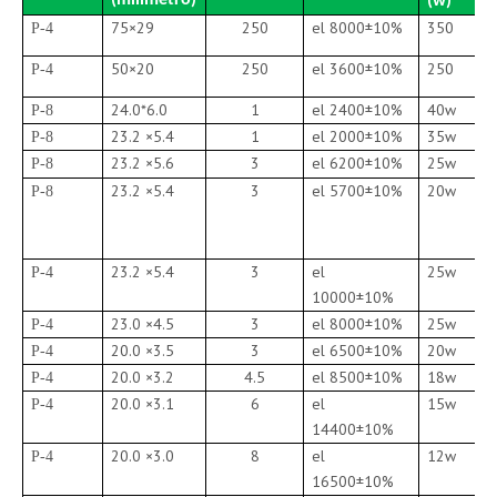
(milímetro)
(w)
75×29
250
el 8000±10%
350
P-4
50×20
250
el 3600±10%
250
P-4
24.0*6.0
1
el 2400±10%
40w
P-8
23.2 ×5.4
1
el 2000±10%
35w
P-8
23.2 ×5.6
3
el 6200±10%
25w
P-8
23.2 ×5.4
3
el 5700±10%
20w
P-8
23.2 ×5.4
3
el
25w
P-4
10000±10%
23.0 ×4.5
3
el 8000±10%
25w
P-4
20.0 ×3.5
3
el 6500±10%
20w
P-4
20.0 ×3.2
4.5
el 8500±10%
18w
P-4
20.0 ×3.1
6
el
15w
P-4
14400±10%
20.0 ×3.0
8
el
12w
P-4
16500±10%