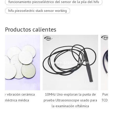
funcionamiento piezoeléctrico del sensor de la pila del hifu
hifu piezoelectric stack sensor working
Productos calientes
e vibración cerámica
10MHz Uno-exploran la punta de
Punta de
eléctrica médica
prueba Ultrasonoscope usado para
TCD Doppl
la examinación oftálmica
d