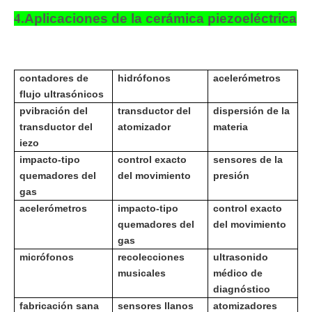
4.
Aplicaciones de la cerámica piezoeléctrica
contadores de
hidrófonos
acelerómetros
flujo ultrasónicos
p
vibración del
transductor del
dispersión de la
transductor del
atomizador
materia
iezo
impacto-tipo
control exacto
sensores de la
quemadores del
del movimiento
presión
gas
acelerómetros
impacto-tipo
control exacto
quemadores del
del movimiento
gas
micrófonos
recolecciones
ultrasonido
musicales
médico de
diagnóstico
fabricación sana
sensores llanos
atomizadores