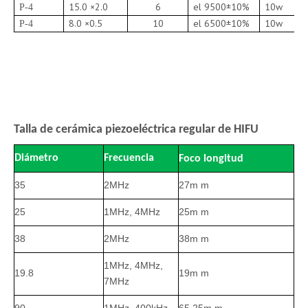
15.0 ×2.0
6
el 9500±10%
10w
P-4
8.0 ×0.5
10
el 6500±10%
10w
P-4
Talla de cerámica piezoeléctrica regular de HIFU
Diámetro
Frecuencia
Foco
longitud
35
2MHz
27m m
25
1MHz, 4MHz
25m m
38
2MHz
38m m
1MHz, 4MHz,
19.8
19m m
7MHz