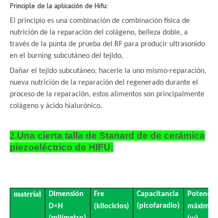
P
rinciple de la aplicación de Hifu:
El principio es una combinación de combinación física de
nutrición de la reparación del colágeno, belleza doble, a
través de la punta de prueba del RF para producir ultrasonido
en el burning subcutáneo del tejido,
Dañar el tejido subcutáneo, hacerle la uno mismo-reparación,
nueva nutrición de la reparación del regenerado durante el
proceso de la reparación, estos alimentos son principalmente
colágeno y ácido hialurónico.
2.
Una cierta talla de Stanard de de cerámica
piezoeléctrico de HIFU
:
material
Dimensión
Fre
Capacitancia
Potencia
×
(picofaradio)
D
H
(kilociclos)
máxima