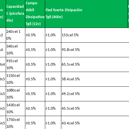
Campo
Capacidad
ón
débil
Fied fuerte
Disipación
C (picofara
n
o)
Dissipatio
Tgδ (400v)
dio)
Tgδ (12v)
±
240
el 1
x
±
2
≤
0.5%
≤
1.0%
153
el 5%
0%
±
340
el
x
±
4
≤
0.5%
≤
1.0%
95.8
el 5%
10%
±
935
el
x
±
0
4
≤
0.5%
≤
1.0%
65.5
el 5%
10%
±
1150
el
x
±
0
5
≤
0.5%
≤
1.0%
58.4
el 5%
10%
±
1080
el
x
±
5
5
≤
0.5%
≤
1.0%
49.2
el 5%
10%
±
1430
el
x
±
5
5
≤
0.5%
≤
1.0%
45.5
el 5%
10%
±
1750
el
x
±
5
5
≤
0.5%
≤
1.0%
43.4
el 5%
10%