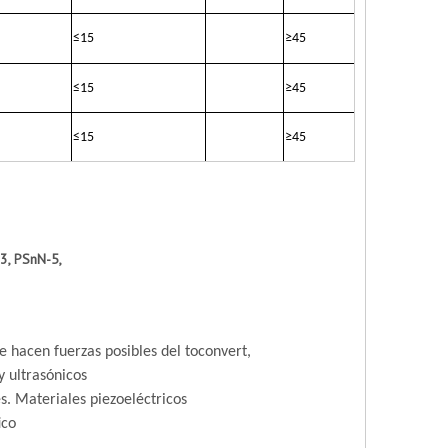
≤
15
≥
45
≤
15
≥
45
≤
15
≥
45
3, PSnN-5,
 hacen fuerzas posibles del toconvert,
y ultrasónicos
s. Materiales piezoeléctricos
ico