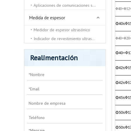
Aplicaciones de comunicaciones submarinas.
Φ40×Φ12
Medida de espesor
x
Φ
Φ
40
1
Medidor de espesor ultrasónico
Indicador de revestimiento ultrasónico
Φ40×Φ20
×Φ
Φ
40
1
Realimentación
x
Φ
Φ
42
1
x
Φ
Φ
42
1
x
Φ
Φ
45
1
x
Φ
Φ
50
1
x
Φ
Φ
50
1