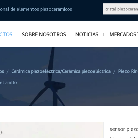
sional de elementos piezocerámicos
CTOS
SOBRE NOSOTROS
NOTICIAS
MERCADOS 
os
/
Cerámica piezoeléctrica/Cerámica piezoeléctrica
/
Piezo Rin
el anillo
sensor piezo