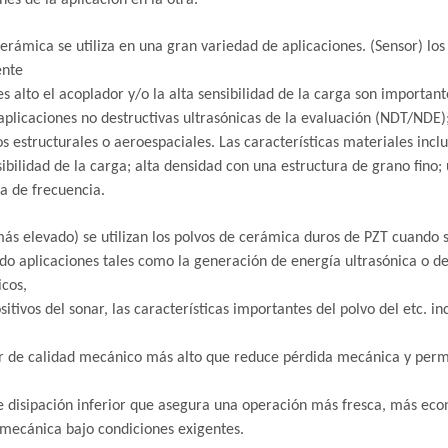
nes de la aplicación en la otra.
erámica se utiliza en una gran variedad de aplicaciones. (Sensor) los
ente
s alto el acoplador y/o la alta sensibilidad de la carga son important
plicaciones no destructivas ultrasónicas de la evaluación (NDT/NDE
s estructurales o aeroespaciales. Las características materiales inclu
sibilidad de la carga; alta densidad con una estructura de grano fino; 
a de frecuencia.
ás elevado) se utilizan los polvos de cerámica duros de PZT cuando s
do aplicaciones tales como la generación de energía ultrasónica o de
icos,
ositivos del sonar, las características importantes del polvo del etc. i
r de calidad mecánico más alto que reduce pérdida mecánica y perm
e disipación inferior que asegura una operación más fresca, más econó
mecánica bajo condiciones exigentes.