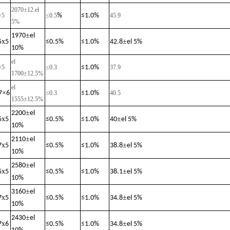
2070±12
.
el
×5
≤0.
5
%
≤
1.0%
45.9
5%
±
1970
el
x
±
5
5
≤
0.5%
≤
1.0%
42.8
el 5%
10%
el
×5
≤0.3
≤
1.0%
37.9
1700±12.5%
el
×
7
6
≤0.3
≤
1.0%
40.5
1555±12.5%
±
2200
el
x
±
5
5
≤
0.5%
≤
1.0%
40
el 5%
10%
±
2110
el
x
±
7
5
≤
0.5%
≤
1.0%
38.8
el 5%
10%
±
2580
el
x
±
5
5
≤
0.5%
≤
1.0%
38.1
el 5%
10%
±
3160
el
x
±
7
5
≤
0.5%
≤
1.0%
34.8
el 5%
10%
±
2430
el
x
±
7
6
≤
0.5%
≤
1.0%
34.8
el 5%