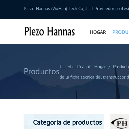
Piezo Hannas (WuHan) Tech Co, .Ltd. Proveedor profe
HOGAR
PRODU
Usted está aquí:
Hogar
/
Product
Productos
de la ficha técnica del transductor d
Categoría de productos