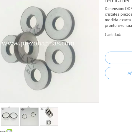
técnica del
Dimensión: OD
cristales piezo
medida exacta 
pronto eventua
Cantidad:
Añ