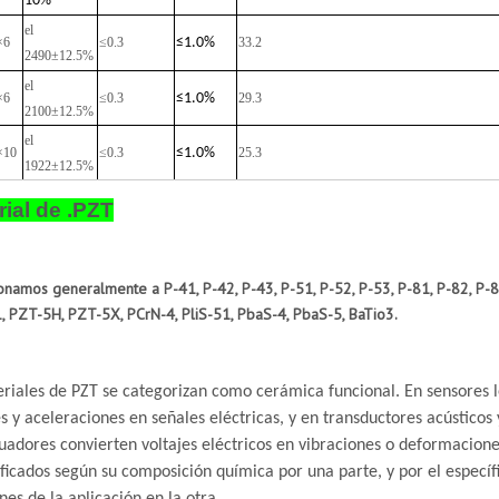
10%
el
×6
≤0.3
≤
1.0%
33.2
2490±12.5%
el
×6
≤0.3
≤
1.0%
29.3
2100±12.5%
el
×10
≤0.3
≤
1.0%
25.3
1922±12.5%
rial de .PZT
onamos generalmente a P-41, P-42, P-43, P-51, P-52, P-53, P-81, P-82, P-8
 PZT-5H, PZT-5X, PCrN-4, PliS-51, PbaS-4, PbaS-5, BaTio3.
riales de PZT se categorizan como cerámica funcional. En sensores le
s y aceleraciones en señales eléctricas, y en transductores acústicos 
tuadores convierten voltajes eléctricos en vibraciones o deformacione
ificados según su composición química por una parte, y por el específ