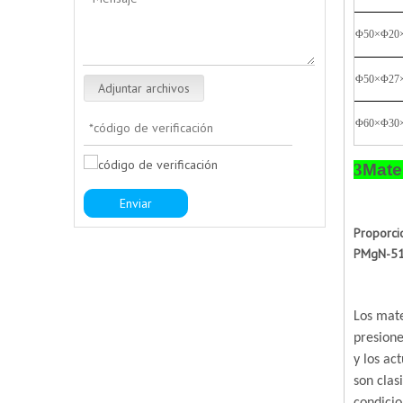
Φ50×Φ20
Φ50×Φ27
Adjuntar archivos
Φ60×Φ30
3
Mate
Enviar
Proporci
PMgN-51,
Los mate
presione
y los ac
son clas