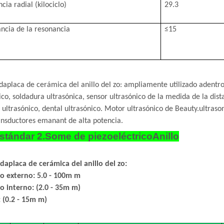
cia radial (kilociclo)
29.3
ncia de la resonancia
≤
15
)
da
placa de cerámica del anillo del zo: ampliamente utilizado adentr
ico, soldadura ultrasónica, sensor ultrasónico de la medida de la dist
 ultrasónico, dental ultrasónico. Motor ultrasónico de Beauty.ultraso
ansductores emanant de alta potencia.
 estándar 2.Some de piezoeléctrico
Anillo
da
placa de cerámica del anillo del zo
:
o externo: 5.0 - 100m m
o interno: (2.0 - 35m m)
 (0.2 - 15m m)