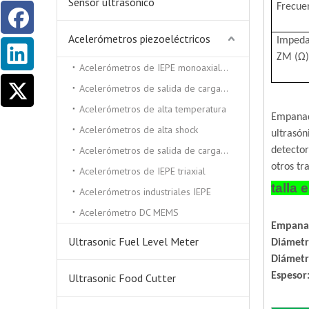
Sensor ultrasónico
Frecuen
Acelerómetros piezoeléctricos
Impeda
ZM (Ω
Acelerómetros de IEPE monoaxiales
Acelerómetros de salida de carga triaxial
Acelerómetros de alta temperatura
Empana
Acelerómetros de alta shock
ultrasón
Acelerómetros de salida de carga monocial
detector
otros tr
Acelerómetros de IEPE triaxial
talla
Acelerómetros industriales IEPE
Acelerómetro DC MEMS
Empana
Ultrasonic Fuel Level Meter
Diámetr
Diámetr
Espesor:
Ultrasonic Food Cutter