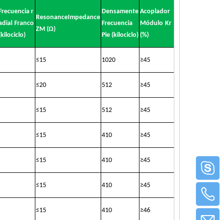
Frecuencia r
Densamente
Acoplador
ResonanceImpedance
adial
Franco
Frecuencia
Módulo
Kr
ZM (Ω)
(kilociclo)
Pie (kilociclo)
(%)
≤
15
1020
≥
45
≤
20
512
≥
45
≤
15
512
≥
45
≤
15
410
≥
45
≤
15
410
≥
45
≤
15
410
≥
45
≤
15
410
≥
46