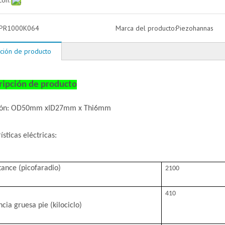
con:
PR1000K064
Marca del producto:
Piezohannas
ción de producto
ripción de producto
ión: OD50mm xID27mm x Thi6mm
ísticas eléctricas:
tan
ce (picofaradio)
2100
410
cia gruesa pie (kilociclo)