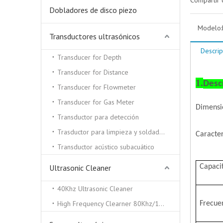
Compartir 
Dobladores de disco piezo
Modelo:
Transductores ultrasónicos
Descrip
Transducer for Depth
Transducer for Distance
1.
Desc
Transducer for Flowmeter
Transducer for Gas Meter
Dimens
Transductor para detección
Trasductor para limpieza y soldadura por ultrasonidos.
Caracter
Transductor acústico subacuático
Ultrasonic Cleaner
Capac
i
40Khz Ultrasonic Cleaner
High Frequency Clearner 80Khz/100Khz/130/Khz
Frecuen