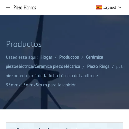
Español
Productos
Usted está aquí:
Hogar
/
Productos
/
Cerámica
piezoeléctrica/Cerámica piezoeléctrica
/
Piezo Rings
/
pzt
piezoeléctrico 4 de la ficha técnica del anillo de
35mmx15mmx5m m para la ignición