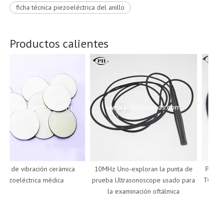
ficha técnica piezoeléctrica del anillo
Productos calientes
r de vibración cerámica
10MHz Uno-exploran la punta de
Punta
iezoeléctrica médica
prueba Ultrasonoscope usado para
TCD D
la examinación oftálmica