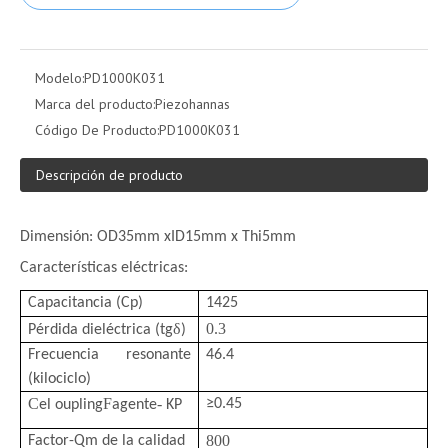
Modelo:
PD1000K031
Marca del producto:
Piezohannas
Código De Producto:
PD1000K031
Descripción de producto
Dimensión: OD35mm xID15mm x Thi5mm
Características eléctricas:
Capacitancia (Cp)
1425
δ
0.3
Pérdida dieléctrica (tg
)
Frecuencia resonante
46.4
(kilociclo)
C
F
-
≥
0.45
el oupling
agente
KP
800
Factor-Qm de la calidad