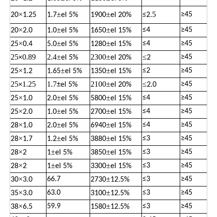
×
±
±
.5
≥
45
20
1.25
1.7
el 5%
1900
el 20%
≤
2
×
±
±
≤
4
≥
45
20
2.0
1.0
el 5%
1650
el 15%
×
±
±
≤
4
≥
45
25
0.4
5.0
el 5%
1280
el 15%
25
0.89
2.4
±
2300
±
≤
≥
45
×
el 5%
el 20%
2
×
±
±
≤
2
≥
45
25
1.2
1.65
el 5%
1350
el 15%
25
1.25
1.7
2100
±
≤
≥
45
×
±
el 5%
el 20%
2.0
×
±
±
≤
4
≥
45
25
1.0
2.0
el 5%
5800
el 15%
×
±
±
≤
4
≥
45
25
2.0
1.0
el 5%
2700
el 15%
×
±
±
≤
4
≥
45
28
1.0
2.0
el 5%
6940
el 15%
×
±
±
≤
3
≥
45
28
1.7
1.2
el 5%
3880
el 15%
×
±
±
≤
3
≥
45
28
2
1
el 5%
3850
el 15%
×
±
±
≤
3
≥
45
28
2
1
el 5%
3300
el 15%
×
±
66.7
≤
3
≥
45
30
3.0
2730
12.5%
×
±
63.0
≤
3
≥
45
35
3.0
3100
12.5%
×
±
59.9
≤
3
≥
45
38
6.5
1580
12.5%