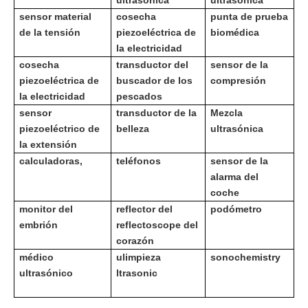
ultrasónica
ultrasónica
sensor material
cosecha
punta de prueba
de la tensión
piezoeléctrica de
biomédica
la electricidad
cosecha
transductor del
sensor de la
piezoeléctrica de
buscador de los
compresión
la electricidad
pescados
sensor
transductor de la
Mezcla
piezoeléctrico de
belleza
ultrasónica
la extensión
calculadoras,
teléfonos
sensor de la
alarma del
coche
monitor del
reflector del
podómetro
embrión
reflectoscope del
corazón
médico
u
limpieza
sonochemistry
ultrasónico
ltrasonic