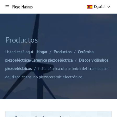
Español
Productos
Usted está aquí:
Hogar
/
Productos
/
Cerámica
piezoeléctrica/Cerámica piezoeléctrica
/
Discos y cilindros
piezoeléctricos
/
ficha técnica ultrasónica del transductor
del disco cristalino piezoceramic electrónico