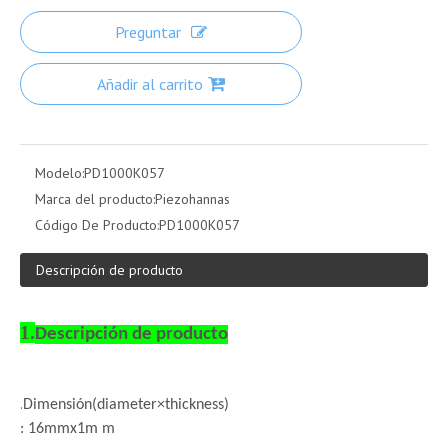
Preguntar
Añadir al carrito
Modelo:
PD1000K057
Marca del producto:
Piezohannas
Código De Producto:
PD1000K057
Descripción de producto
1.
Descripción de producto
.
Dimensión
(diameter×thickness)
: 16mmx1m m