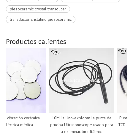
piezoceramic crystal transducer
transductor cristalino piezoceramic
Productos calientes
 vibración cerámica
10MHz Uno-exploran la punta de
Punta de 
léctrica médica
prueba Ultrasonoscope usado para
TCD Dopple
la examinación oftálmica
d