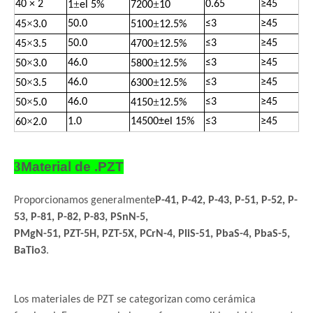
±
±
40 × 2
0.65
≥
45
1
el 5%
7200
10
×
±
50.0
≤
3
≥
45
45
3.0
5100
12.5%
×
±
50.0
≤
3
≥
45
45
3.5
4700
12.5%
×
±
46.0
≤
3
≥
45
50
3.0
5800
12.5%
×
±
46.0
≤
3
≥
45
50
3.5
6300
12.5%
×
±
46.0
≤
3
≥
45
50
5.0
4150
12.5%
×
1.0
14500
±
el 15%
≤
3
≥
45
60
2.0
3
Material de .PZT
Proporcionamos generalmente
P-41, P-42, P-43, P-51, P-52, P-
53, P-81, P-82, P-83, PSnN-5,
PMgN-51, PZT-5H, PZT-5X, PCrN-4, PliS-51, PbaS-4, PbaS-5,
BaTio3
.
Los materiales de PZT se categorizan como cerámica