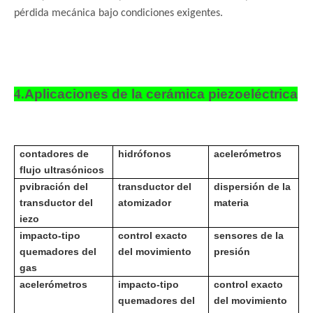
pérdida mecánica bajo condiciones exigentes.
4.
Aplicaciones de la cerámica piezoeléctrica
contadores de
hidrófonos
acelerómetros
flujo ultrasónicos
p
vibración del
transductor del
dispersión de la
transductor del
atomizador
materia
iezo
impacto-tipo
control exacto
sensores de la
quemadores del
del movimiento
presión
gas
acelerómetros
impacto-tipo
control exacto
quemadores del
del movimiento