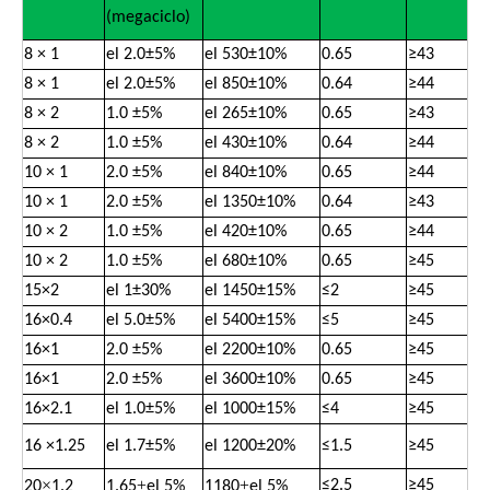
(megaciclo)
8 × 1
el 2.0±5%
el 530±10%
0.65
≥43
8 × 1
el 2.0±5%
el 850±10%
0.64
≥44
8 × 2
1.0 ±5%
el 265±10%
0.65
≥43
8 × 2
1.0 ±5%
el 430±10%
0.64
≥44
10 × 1
2.0 ±5%
el 840±10%
0.65
≥44
10 × 1
2.0 ±5%
el 1350±10%
0.64
≥43
10 × 2
1.0 ±5%
el 420±10%
0.65
≥44
10 × 2
1.0 ±5%
el 680±10%
0.65
≥45
15×2
el 1±30%
el 1450±15%
≤2
≥45
16×0.4
el 5.0±5%
el 5400±15%
≤5
≥45
16×1
2.0 ±5%
el 2200±10%
0.65
≥45
16×1
2.0 ±5%
el 3600±10%
0.65
≥45
16×2.1
el 1.0±5%
el 1000±15%
≤4
≥45
16 ×1.25
el 1.7±5%
el 1200±20%
≤1.5
≥
45
×
±
±
≤
2.5
≥
45
20
1.2
1.65
el 5%
1180
el 5%