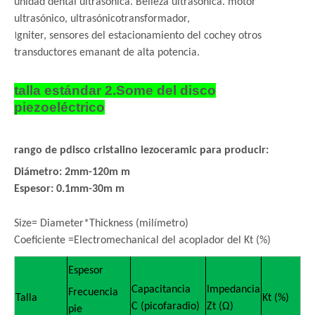
unidad dental ultrasónica. Belleza ultrasónica. motor
ultrasónico, ultrasónico
transformador,
I
gniter, sensores del estacionamiento del coche
y otros
transductores emanant de alta potencia.
talla estándar 2.Some del disco
piezoeléctrico
rango de p
disco cristalino iezoceramic
para producir:
Diámetro: 2mm-120m m
Espesor: 0.1mm-30m m
Size= Diameter*Thickness (milímetro)
Coeficiente =Electromechanical del acoplador del Kt (%)
Espesor
Capacitancia
Impedancia
Frecuencia
Talla
Kt (%)
C (picofaradio)
Zt (Ω)
pie