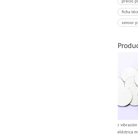
precio p
ficha téc
sensor p
Produc
Pila de tubos piezool de bajo costo
para dispositivo submarino
Sensor de vibración ce
piezoeléctrica médi