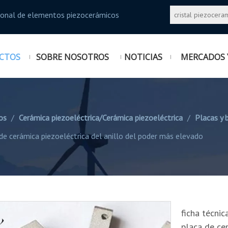
sional de elementos piezocerámicos
CTOS
SOBRE NOSOTROS
NOTICIAS
MERCADOS 
os
/
Cerámica piezoeléctrica/Cerámica piezoeléctrica
/
Placas y 
 de cerámica piezoeléctrica del anillo del poder más elevado
ficha técnic
placa de ce