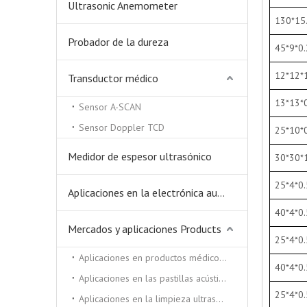
Ultrasonic Anemometer
130*15
Probador de la dureza
45*9*0.
12*12*
Transductor médico
13*13*
Sensor A-SCAN
Sensor Doppler TCD
25*10*0
Medidor de espesor ultrasónico
30*
30*
25*4*0.
Aplicaciones en la electrónica automática.
40*4*0.
Mercados y aplicaciones Products
25*4*0.
Aplicaciones en productos médicos y de belleza.
40*4*0.
Aplicaciones en las pastillas acústicas.
25*4*0.
Aplicaciones en la limpieza ultrasónica y soldadora ultrasónica.