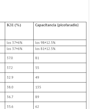
K31 (%
)
Capacitancia (picofaradio)
los 37±6%
los 98±12.5%
los 37±6%
los 81±12.5%
37.0
81
37.2
55
32.9
49
38.0
135
36.7
89
35.6
62