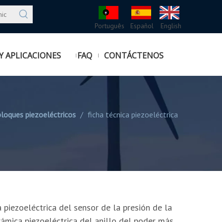
Português
Español
English
Y APLICACIONES
FAQ
CONTÁCTENOS
bloques piezoeléctricos
/
ficha técnica piezoeléctrica
a piezoeléctrica del sensor de la presión de la
rámica piezoeléctrica del anillo del poder más