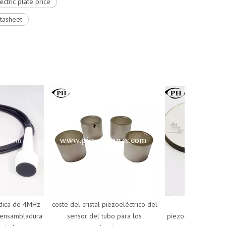
ctric plate price
atasheet
a de 4MHz
coste del cristal piezoeléctrico del
materiales de c
sambladura
sensor del tubo para los
piezoeléctricos baratos