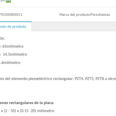
con:
PD1000K0021
Marca del producto:
Piezohannas
ción de producto
ón:
d
: 65
milímetro
: 14.5
milímetro
.4
milímetro
es del elemento piezoeléctrico rectangular: PZT4, PZT5, PZT8 u otros
ones rectangulares de la placa:
) x (2 - 50) x (0.15 -20) milímetro