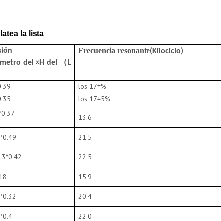
atea la lista
Frecuencia resonante
sión
(Kilociclo)
metro del ×H del （L
0.39
los 17±%
0.35
los 17±5%
*0.37
13.6
*0.49
21.5
.3*0.42
22.5
.18
15.9
*0.32
20.4
*0.4
22.0