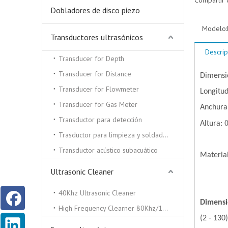
Compartir 
Dobladores de disco piezo
Modelo:
Transductores ultrasónicos
Descrip
Transducer for Depth
Transducer for Distance
Dimensi
Transducer for Flowmeter
Longitu
Transducer for Gas Meter
Anchura
Transductor para detección
0
Altura:
Trasductor para limpieza y soldadura por ultrasonidos.
Transductor acústico subacuático
Material
Ultrasonic Cleaner
40Khz Ultrasonic Cleaner
Dimensi
High Frequency Clearner 80Khz/100Khz/130/Khz
(2 - 130