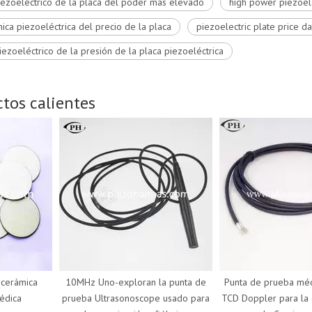
iezoeléctrico de la placa del poder más elevado
high power piezoele
nica piezoeléctrica del precio de la placa
piezoelectric plate price d
iezoeléctrico de la presión de la placa piezoeléctrica
tos calientes
rámica
10MHz Uno-exploran la punta de
Punta de prueba médic
ca
prueba Ultrasonoscope usado para
TCD Doppler para la en