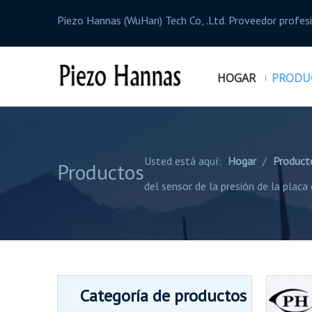
Piezo Hannas (WuHan) Tech Co, .Ltd. Proveedor profe
HOGAR
PRODU
Usted está aquí:
Hogar
/
Product
Productos
del sensor de la presión de la placa
Categoría de productos