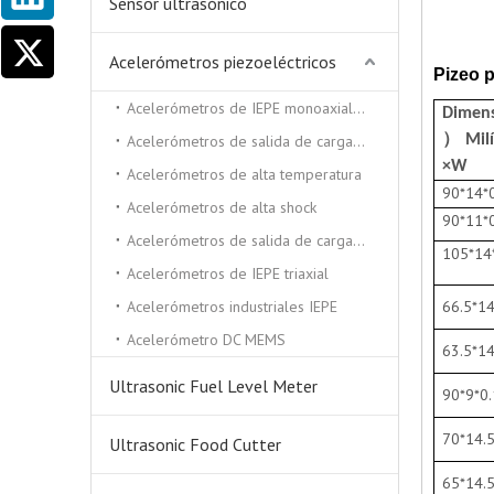
Sensor ultrasónico
Acelerómetros piezoeléctricos
Pizeo pl
Acelerómetros de IEPE monoaxiales
Dimen
Acelerómetros de salida de carga triaxial
） Milí
×W
Acelerómetros de alta temperatura
90*14*
Acelerómetros de alta shock
90*11*
Acelerómetros de salida de carga monocial
105*14
Acelerómetros de IEPE triaxial
Acelerómetros industriales IEPE
66.5*14
Acelerómetro DC MEMS
63.5*14
Ultrasonic Fuel Level Meter
90*9*0
70*14.5
Ultrasonic Food Cutter
65*14.5