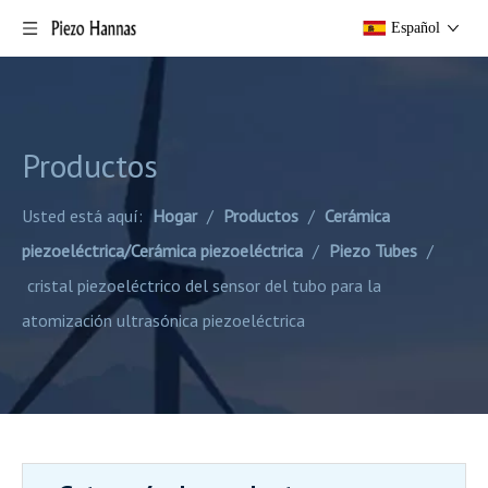
Español
Productos
Usted está aquí:
Hogar
/
Productos
/
Cerámica
piezoeléctrica/Cerámica piezoeléctrica
/
Piezo Tubes
/
cristal piezoeléctrico del sensor del tubo para la
atomización ultrasónica piezoeléctrica