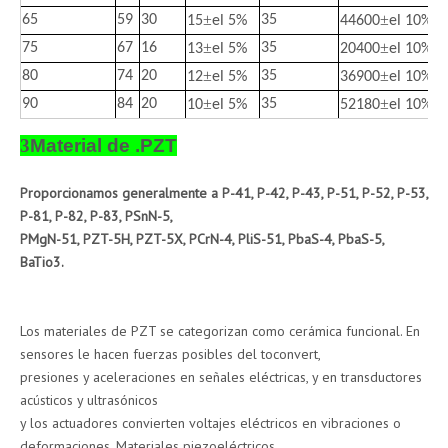
±
±
65
59
30
35
15
el 5%
44600
el 10%
±
±
75
67
16
35
13
el 5%
20400
el 10%
±
±
80
74
20
35
12
el 5%
36900
el 10%
±
±
90
84
20
35
10
el 5%
52180
el 10%
3
Material de .PZT
Proporcionamos generalmente a P-41, P-42, P-43, P-51, P-52, P-53,
P-81, P-82, P-83, PSnN-5,
PMgN-51, PZT-5H, PZT-5X, PCrN-4, PliS-51, PbaS-4, PbaS-5,
BaTio3.
Los materiales de PZT se categorizan como cerámica funcional. En
sensores le hacen fuerzas posibles del toconvert,
presiones y aceleraciones en señales eléctricas, y en transductores
acústicos y ultrasónicos
y los actuadores convierten voltajes eléctricos en vibraciones o
deformaciones. Materiales piezoeléctricos