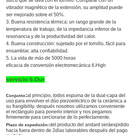
surco que se lava con el tornillo. Comparar con un
vibrador magnético de la extensión, su amplitud puede
ser mejorado sobre el 50%.
3. Buena resistencia térmica: un rango grande de la
temperatura de trabajo, de la impedancia inferior de la
resonancia y de la productividad del calor.
4. Buena construcción: sujetado por el tornillo, fácil para
ensamblar, alta confiabilidad.
5. La vida de más de 5000 horas
eficacia de conversión electromecánica 6.High
servicio 6.Our
:
al principio, todos espuma de la dual-capa del
Conjunto
uso para envolver el dúo piezoeléctrico de la cerámica a
su frangibility, después nosotros utilizamos conveniente
el rectángulo para ponerlo interior y nos pegamos
firmemente para cerciorarse de lo perfectamente.
s
t
el producto del andard será
expidido
Plazo de expedición
:
hacia fuera dentro de 2
días laborables después del pago