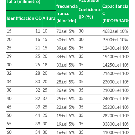
Acoplador
Talla
(milímetro)
frecuencia
Capacitancia
Coeficiente
franco
C
%
KP (
)
Identificación
OD
Altura
(kilociclo)
(PICOFARADIO)
±
±
15
11
10
30
70
el 5%
4680
el 10%
±
±
20
16
15
30
50
el 5%
9700
el 10%
±
±
25
21
15
35
39
el 5%
12400
el 10%
±
±
29
25
20
35
34
el 5%
19400
el 10%
±
±
30
25
18
35
33
el 5%
14250
el 10%
±
±
32
28
20
35
36
el 5%
21600
el 10%
±
±
34
30
20
35
28
el 5%
23000
el 10%
±
±
38
32
25
35
26
el 5%
21000
el 10%
±
±
40
32
37
35
25
el 5%
24000
el 10%
±
±
45
39
25
35
22
el 5%
25200
el 10%
±
±
50
44
25
35
19
el 5%
28200
el 10%
±
±
55
39
30
35
19
el 5%
33800
el 10%
±
±
60
54
30
35
16
el 5%
41000
el 10%