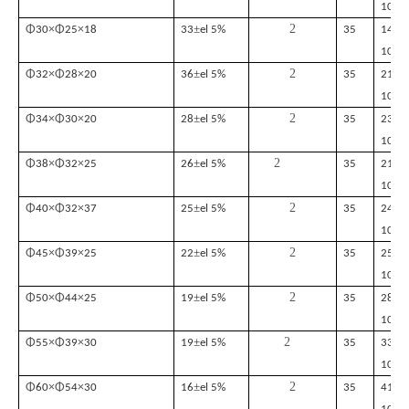
10%
±
2
Φ
×Φ
×
30
25
18
33
el 5%
35
1425
10%
±
2
Φ
×Φ
×
32
28
20
36
el 5%
35
2160
10%
±
2
Φ
×Φ
×
34
30
20
28
el 5%
35
2300
10%
±
2
Φ
×Φ
×
38
32
25
26
el 5%
35
2100
10%
±
2
Φ
×Φ
×
40
32
37
25
el 5%
35
2400
10%
±
2
Φ
×Φ
×
45
39
25
22
el 5%
35
2520
10%
±
2
Φ
×Φ
×
50
44
25
19
el 5%
35
2820
10%
±
2
Φ
×Φ
×
55
39
30
19
el 5%
35
3380
10%
±
2
Φ
×Φ
×
60
54
30
16
el 5%
35
4100