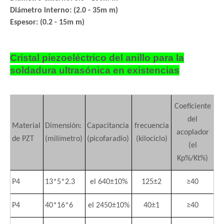
Diámetro interno: (2.0 - 35m m)
Espesor: (0.2 - 15m m)
Cristal piezoeléctrico del anillo para la
soldadura ultrasónica en existencias
Coeficiente
del
Material
Dimensión:
Capacitancia
frecuencia
acoplador
de PZT
(milímetro)
(picofaradio)
(kilociclo)
(el
Kp%/Kt%)
P4
13*5*2.3
el 640±10%
125±2
≥40
P4
40*16*6
el 2450±10%
40±1
≥40