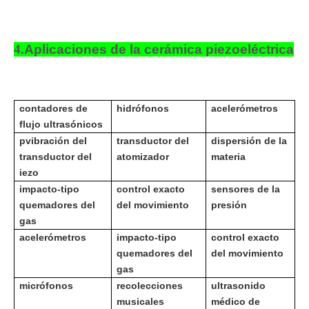
4.
Aplicaciones de la cerámica piezoeléctrica
contadores de
hidrófonos
acelerómetros
flujo ultrasónicos
p
vibración del
transductor del
dispersión de la
transductor del
atomizador
materia
iezo
impacto-tipo
control exacto
sensores de la
quemadores del
del movimiento
presión
gas
acelerómetros
impacto-tipo
control exacto
quemadores del
del movimiento
gas
micrófonos
recolecciones
ultrasonido
musicales
médico de