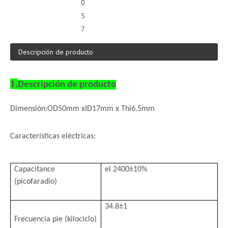
0
5
7
Descripción de producto
1.
Descripción de producto
Dimensión:
OD50mm xID17mm x Thi6.5mm
Características eléctricas:
Capac
itan
ce
el 2400±10%
(picofaradio)
34.8±1
Frecuencia pie (kilociclo)