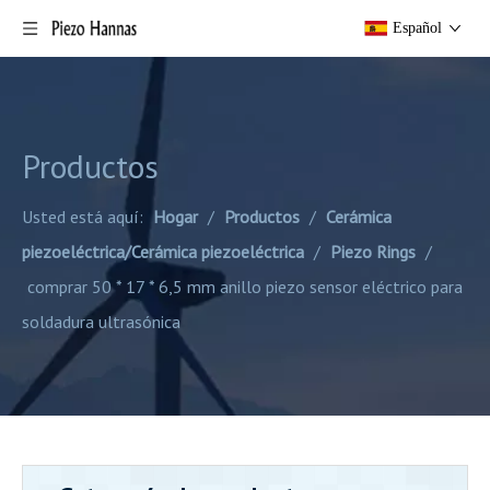
Español
Productos
Usted está aquí:
Hogar
/
Productos
/
Cerámica
piezoeléctrica/Cerámica piezoeléctrica
/
Piezo Rings
/
comprar 50 * 17 * 6,5 mm anillo piezo sensor eléctrico para
soldadura ultrasónica