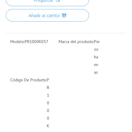
Preguntar
Añadir al carrito
Modelo:
PR1000K057
Marca del producto:
Pie
zo
ha
nn
as
Código De Producto:
P
R
1
0
0
0
K