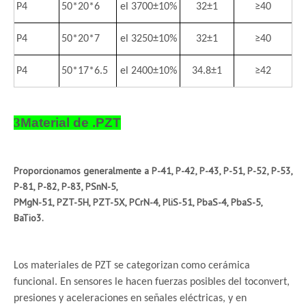
P4
50*20*6
el 3700±10%
32±1
≥40
P4
50*20*7
el 3250±10%
32±1
≥40
P4
50*17*6.5
el 2400±10%
34.8±1
≥42
3
Material de .PZT
Proporcionamos generalmente a P-41, P-42, P-43, P-51, P-52, P-53,
P-81, P-82, P-83, PSnN-5,
PMgN-51, PZT-5H, PZT-5X, PCrN-4, PliS-51, PbaS-4, PbaS-5,
BaTio3.
Los materiales de PZT se categorizan como cerámica
funcional. En sensores le hacen fuerzas posibles del toconvert,
presiones y aceleraciones en señales eléctricas, y en