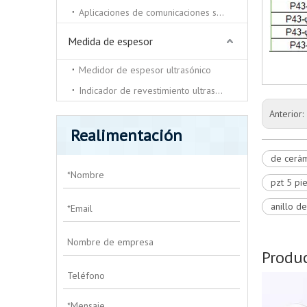
Aplicaciones de comunicaciones submarinas.
Medida de espesor
Medidor de espesor ultrasónico
Indicador de revestimiento ultrasónico
Anterior:
Realimentación
de cerám
pzt 5 pi
anillo d
Produc
Pila de tubos piezool de bajo costo
para dispositivo submarino