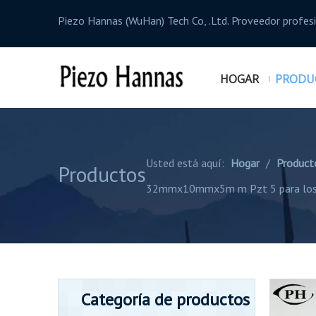
Piezo Hannas (WuHan) Tech Co, .Ltd. Proveedor profe
HOGAR
PRODU
Usted está aquí:
Hogar
/
Product
Productos
32mmx10mmx5m m Pzt 5 para los di
Categoría de productos