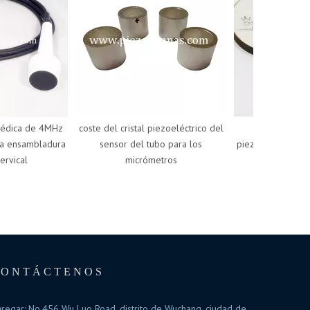
ica de 4MHz
coste del cristal piezoeléctrico del
materiales de
ensambladura
sensor del tubo para los
piezoeléctricos bara
ical
micrómetros
PZT para el 
piezoeléc
CONTÁCTENOS
regar: No.456 Wu Luo Road, distrito de Wuchang, ciudad de