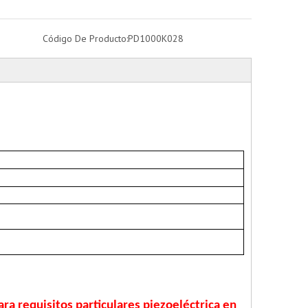
Código De Producto:
PD1000K028
ra requisitos particulares piezoeléctrica en