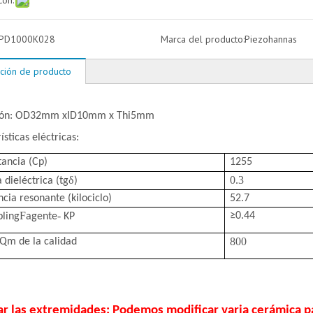
con:
PD1000K028
Marca del producto:
Piezohannas
ción de producto
ión: OD32mm xID10mm x Thi5mm
ísticas eléctricas:
tancia (Cp)
1255
δ
0.3
 dieléctrica (tg
)
cia resonante (kilociclo)
52.7
F
-
≥
0.44
pling
agente
KP
800
-Qm de la calidad
ar las extremidades: Podemos modificar varia cerámica pa