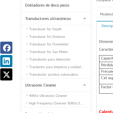
Compartir 
Dobladores de disco piezo
Modelo:
Transductores ultrasónicos
Descrip
Transducer for Depth
Transducer for Distance
Dimens
Transducer for Flowmeter
Caracter
Transducer for Gas Meter
Capaci
Transductor para detección
Pérdida
Trasductor para limpieza y soldadura por ultrasonidos.
Frecuen
Transductor acústico subacuático
C
el ou
Ultrasonic Cleaner
Factor
40Khz Ultrasonic Cleaner
High Frequency Clearner 80Khz/100Khz/130/Khz
Calent