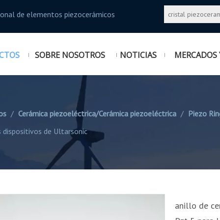
sional de elementos piezocerámicos
CTOS
SOBRE NOSOTROS
NOTICIAS
MERCADOS 
os
/
Cerámica piezoeléctrica/Cerámica piezoeléctrica
/
Piezo Rin
spositivos de Ultarsonic
anillo de 