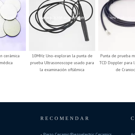
cerámica
10MHz Uno-exploran la punta de
Punta de prueba méd
édica
prueba Ultrasonoscope usado para
TCD Doppler para la 
la examinación oftálmica
de Craniocerv
RECOMENDAR
Piezo Ceramic/Piezoelectric Ceramics
Ag