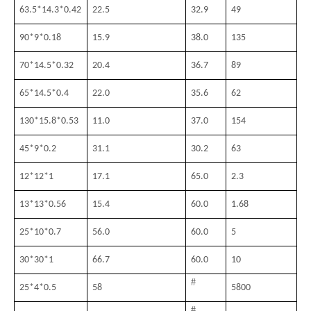
63.5*14.3*0.42
22.5
32.9
49
90*9*0.18
15.9
38.0
135
70*14.5*0.32
20.4
36.7
89
65*14.5*0.4
22.0
35.6
62
130*15.8*0.53
11.0
37.0
154
45*9*0.2
31.1
30.2
63
12*12*1
17.1
65.0
2.3
13*13*0.56
15.4
60.0
1.68
25*10*0.7
56.0
60.0
5
30*30*1
66.7
60.0
10
#
25
*
4
*
0.5
58
5800
#