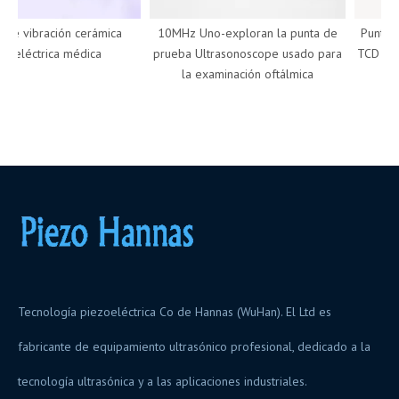
 vibración cerámica
10MHz Uno-exploran la punta de
Punta de 
eléctrica médica
prueba Ultrasonoscope usado para
TCD Doppl
la examinación oftálmica
d
Tecnología piezoeléctrica Co de Hannas (WuHan). El Ltd es
fabricante de equipamiento ultrasónico profesional, dedicado a la
tecnología ultrasónica y a las aplicaciones industriales.