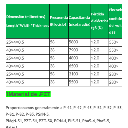
Piezoeléctr
Pérdida
Dimensión (milímetros)
Frecuencia
Capacitancia
coeficiente
dieléctrica
(Kilociclo)
(picofaradio)
Length*Width*Thickness
del voltaje
tgδ (%)
d33
×
×
×
58
5800
≤
2.0
25
4
0.5
550
×
×
×
38
7900
≤
2.0
40
4
0.5
550
×
×
×
58
4800
≤
2.0
25
4
0.5
400
×
×
×
38
6500
≤
2.0
40
4
0.5
400
×
×
×
58
3100
≤
2.0
25
4
0.5
280
×
×
×
38
5500
≤
2.0
40
4
0.5
280
3
Material de .PZT
Proporcionamos generalmente a P-41, P-42, P-43, P-51, P-52, P-53,
P-81, P-82, P-83, PSnN-5,
PMgN-51, PZT-5H, PZT-5X, PCrN-4, PliS-51, PbaS-4, PbaS-5,
BaTio3.