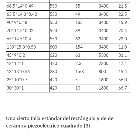
66.5*14*0.49
550
55
3400
21.5
63.5*14.3*0.42
550
49
3400
22.5
90*9*0.18
550
135
3400
15.9
70*14.5*0.32
550
89
3400
20.4
65*14.5*0.4
550
62
3400
22.0
130*15.8*0.53
600
154
3400
11.0
45*9*0.2
620
63
5300
31.1
12*12*1
420
2.3
2300
17.1
13*13*0.56
280
1.68
800
15.4
25*10*0.7
420
5
1600
56.0
30*30*1
420
10
1600
66.7
Una cierta talla estándar del rectángulo y de de
cerámica piezoeléctrico cuadrado (3)