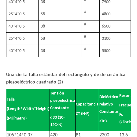
40
*
4
*
0.5
38
7900
#
25
*
4
*
0.5
58
4800
#
40
*
4
*
0.5
38
6500
#
25
*
4
*
0.5
58
3100
#
40
*
4
*
0.5
38
5500
Una cierta talla estándar del rectángulo y de de cerámica
piezoeléctrico cuadrado (2)
Tensión
Resonant
Dieléctrico
Talla
piezoeléctrica
Capacitancia
relativo
Frecuenci
Constante
(Length*Width*Height)
Constante
CT (N-F)
Fs
d33 (10-
(Milímetro)
εTr3
(kilociclo)
12C/N)
105*14*0.37
420
81
2300
13.6