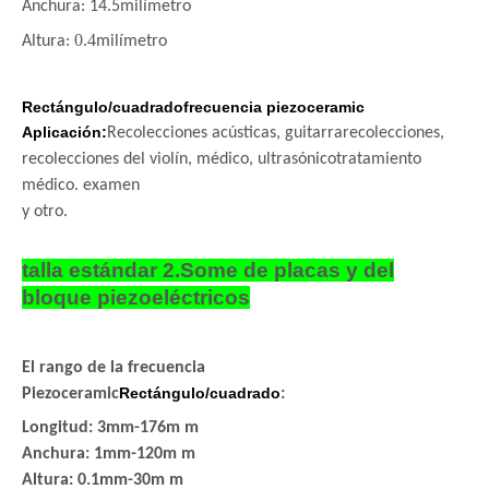
Anchura: 14.5
milímetro
0.4
Altura:
milímetro
Rectángulo/cuadrado
frecuencia piezoceramic
Aplicación:
Recolecciones acústicas, guitarra
recolecciones,
recolecciones del violín
, médico, ultrasónico
tratamiento
médico. examen
y otro.
talla estándar 2.Some de placas y del
bloque piezoeléctricos
El rango de la frecuencia
Rectángulo/cuadrado
Piezoceramic
:
Longitud: 3mm-176m m
Anchura: 1mm-120m m
Altura: 0.1mm-30m m