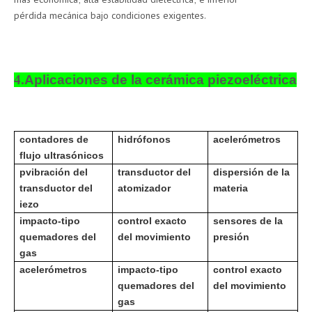
pérdida mecánica bajo condiciones exigentes.
4.
Aplicaciones de la cerámica piezoeléctrica
contadores de
hidrófonos
acelerómetros
flujo ultrasónicos
p
vibración del
transductor del
dispersión de la
transductor del
atomizador
materia
iezo
impacto-tipo
control exacto
sensores de la
quemadores del
del movimiento
presión
gas
acelerómetros
impacto-tipo
control exacto
quemadores del
del movimiento
gas