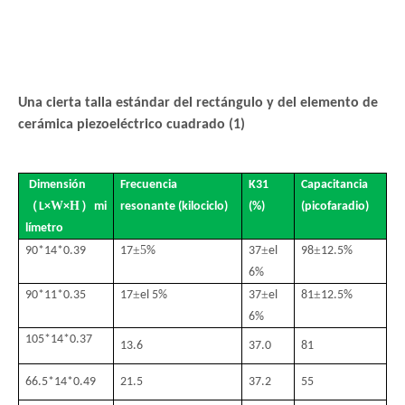
Una cierta talla estándar del rectángulo y del elemento de
cerámica piezoeléctrico cuadrado (1)
Dimensión
Frecuencia
K31
Capacitancia
（
W
H
）
L
×
×
mi
resonante (kilociclo)
(%)
(picofaradio)
límetro
±5
±
±
90*14*0.39
17
%
37
el
98
12.5%
6%
±
±
±
90*11*0.35
17
el 5%
37
el
81
12.5%
6%
105*14*0.37
13.6
37.0
81
66.5*14*0.49
21.5
37.2
55