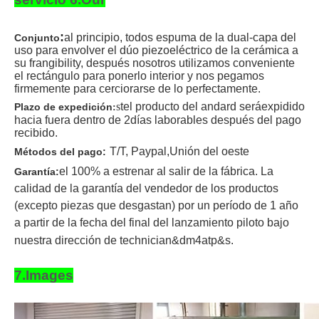
:
al principio, todos espuma de la dual-capa del
Conjunto
uso para envolver el dúo piezoeléctrico de la cerámica a
su frangibility, después nosotros utilizamos conveniente
el rectángulo para ponerlo interior y nos pegamos
firmemente para cerciorarse de lo perfectamente.
s
t
el producto del andard será
expidido
Plazo de expedición
:
hacia fuera dentro de 2
días laborables después del pago
recibido
.
T/T
, Paypal,
Unión del oeste
Métodos del pago:
el 100% a estrenar al salir de la fábrica. La
Garantía:
calidad de la garantía del vendedor de los productos
(excepto piezas que desgastan) por un período de 1 año
a partir de la fecha del final del lanzamiento piloto bajo
nuestra dirección de technician&dm4atp&s.
7.Images