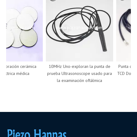
ibración cerámica
10MHz Uno-exploran la punta de
Punta de p
éctrica médica
prueba Ultrasonoscope usado para
TCD Doppler
la examinación oftálmica
de 