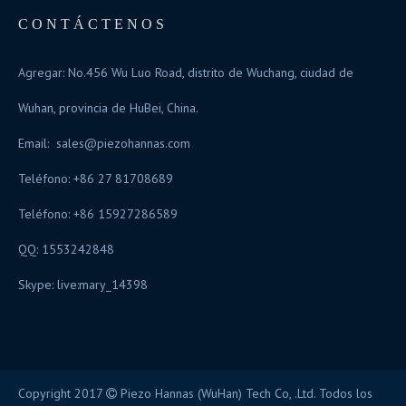
CONTÁCTENOS
Agregar: No.456 Wu Luo Road, distrito de Wuchang, ciudad de
Wuhan, provincia de HuBei, China.
Email:
sales@piezohannas.com
Teléfono: +86 27 81708689
Teléfono: +86 15927286589
QQ: 1553242848
Skype:
live:mary_14398
Copyright 2017
Piezo Hannas (WuHan) Tech Co, .Ltd. Todos los
