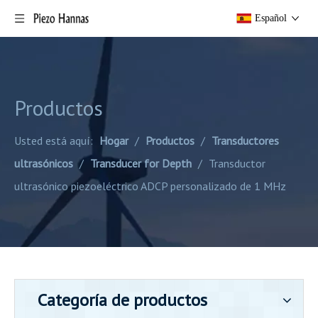
Español
Productos
Usted está aquí:
Hogar
/
Productos
/
Transductores
ultrasónicos
/
Transducer for Depth
/
Transductor
ultrasónico piezoeléctrico ADCP personalizado de 1 MHz
Categoría de productos