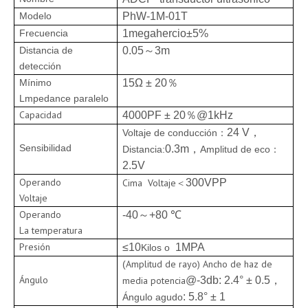
Modelo
Ph
W-
1M-01T
Frecuencia
1
megahercio
±
5%
Distancia de
0.
05
～
3
m
detección
Mínimo
15
Ω ± 20
％
Lmpedance paralelo
Capacidad
4000
PF ± 20
％
@1kHz
24 V
，
Voltaje de conducción
：
Sensibilidad
0.3m
，
Distancia
:
Amplitud de eco
：
2.5
V
Operando
Cima
Voltaje
＜
300
VPP
Voltaje
Operando
-40
～
+80 ℃
La temperatura
Presión
≤10
1MPA
Kilos o
Amplitud de rayo
) Ancho de haz de
(
Ángulo
media potencia
@-3db: 2
.4
° ± 0.5
，
: 5
.8
° ± 1
Ángulo agudo