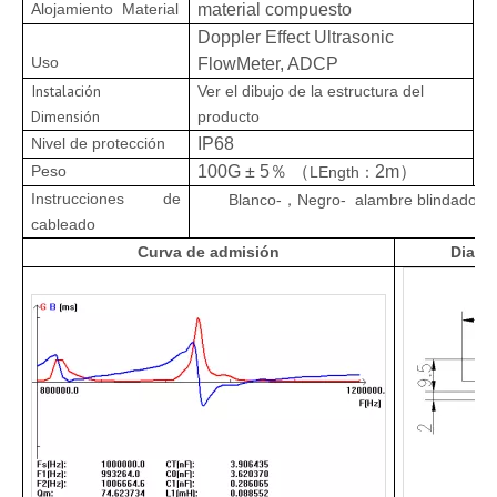
Alojamiento
Material
material compuesto
Doppler Effect Ultrasonic
Uso
FlowMeter, ADCP
Instalación
Ver el dibujo de la estructura del
Dimensión
producto
Nivel de protección
IP68
Peso
100
G ± 5
％ （
2
m
）
L
Ength
：
Instrucciones de
Blanco-
，
Negro
-
alambre blindado
；
cableado
Curva de admisión
Diagr