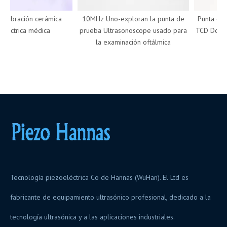
vibración cerámica
10MHz Uno-exploran la punta de
Punta de p
éctrica médica
prueba Ultrasonoscope usado para
TCD Dopple
la examinación oftálmica
de
Tecnología piezoeléctrica Co de Hannas (WuHan). El Ltd es
fabricante de equipamiento ultrasónico profesional, dedicado a la
tecnología ultrasónica y a las aplicaciones industriales.