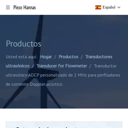
Español
Productos
Usted está aquí:
Hogar
/
Productos
/
Transductores
ultrasónicos
/
Transducer for Flowmeter
/
Transductor
ultrasónico ADCP personalizado de 2 MHz para perfiladores
de corriente Doppler acústico