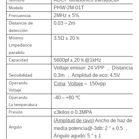
Nombre
PHW-2M-01T
Modelo
2MHz ± 5%
Frecuencia
Distancia de
0.03
～
2
m
detección
Mínimo
3.5Ω ± 20
％
Lmpedance
paralelo
Capacidad
5600pf ± 20
％
@1kHz
Voltaje emisor: 24 VPP ， Distancia:
Sensibilidad
0.3m ， Amplitud de eco: 4.5V
Operando
Cima
Voltaje
＜ 150vpp
Voltaje
Operando
-40
～
+80 ℃
La temperatura
Presión
≤3kilos o 0.3MPA
(
Amplitud de rayo
) Ancho de haz de
Ángulo
media potencia@-3db: 2 ° ± 0.5 ，
Ángulo agudo: 5 ° ± 1