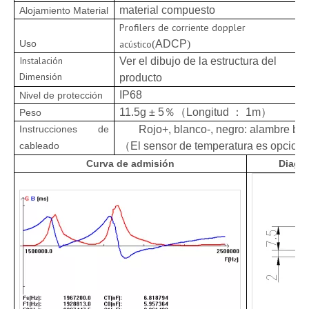
material compuesto
Alojamiento Material
Profilers de corriente doppler
Uso
acústico
(
ADCP
)
Instalación
Ver el dibujo de la estructura del
Dimensión
producto
IP68
Nivel de protección
11.5g ± 5
％
（Longitud ： 1m）
Peso
Instrucciones de
Rojo+, blanco-, negro: alambre bl
cableado
（El sensor de temperatura es opcion
Curva de admisión
Diagra