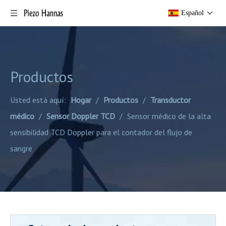
Español
Productos
Usted está aquí:
Hogar
/
Productos
/
Transductor
médico
/
Sensor Doppler TCD
/
Sensor médico de la alta
sensibilidad TCD Doppler para el contador del flujo de
sangre