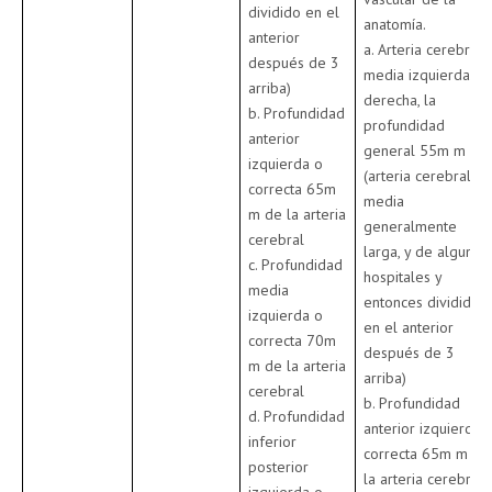
dividido en el
anatomía.
anterior
a. Arteria cerebral
después de 3
media izquierda o
arriba)
derecha, la
b. Profundidad
profundidad
anterior
general 55m m
izquierda o
(arteria cerebral
correcta 65m
media
m de la arteria
generalmente
cerebral
larga, y de algunos
c. Profundidad
hospitales y
media
entonces dividido
izquierda o
en el anterior
correcta 70m
después de 3
m de la arteria
arriba)
cerebral
b. Profundidad
d. Profundidad
anterior izquierda 
inferior
correcta 65m m de
posterior
la arteria cerebral