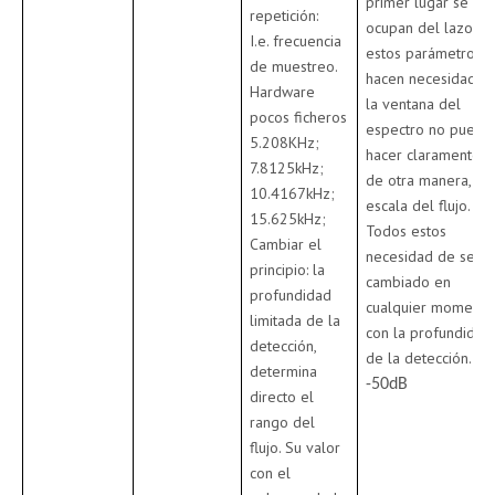
primer lugar se
repetición:
ocupan del lazo d
I.e. frecuencia
estos parámetros
de muestreo.
hacen necesidad d
Hardware
la ventana del
pocos ficheros
espectro no puede
5.208KHz;
hacer claramente
7.8125kHz;
de otra manera, la
10.4167kHz;
escala del flujo.
15.625kHz;
Todos estos
Cambiar el
necesidad de ser
principio: la
cambiado en
profundidad
cualquier momento
limitada de la
con la profundidad
detección,
de la detección.
determina
-50dB
directo el
rango del
flujo. Su valor
con el