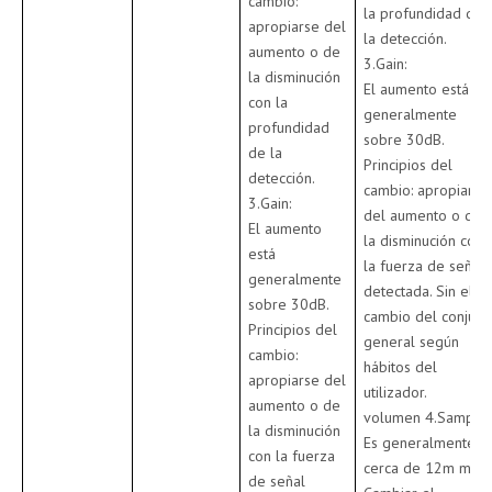
cambio:
la profundidad de
apropiarse del
la detección.
aumento o de
3.Gain:
la disminución
El aumento está
con la
generalmente
profundidad
sobre 30dB.
de la
Principios del
detección.
cambio: apropiarse
3.Gain:
del aumento o de
El aumento
la disminución con
está
la fuerza de señal
generalmente
detectada. Sin el
sobre 30dB.
cambio del conjunt
Principios del
general según
cambio:
hábitos del
apropiarse del
utilizador.
aumento o de
volumen 4.Sample:
la disminución
Es generalmente
con la fuerza
cerca de 12m m.
de señal