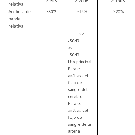
>
-9dB
>
-20dB
>
-15dB
relativa
Anchura de
≥30
%
≥15
%
≥20
%
banda
relativa
---
<>
-50dB
<>
-50dB
Uso principal
Para el
análisis del
flujo de
sangre del
cerebro
Para el
análisis del
flujo de
sangre de la
arteria