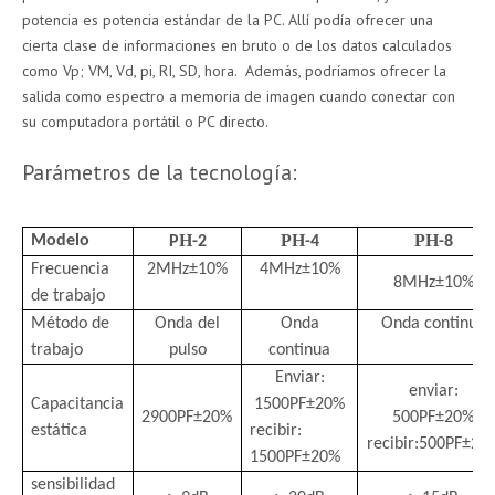
potencia es potencia estándar de la PC. Allí podía ofrecer una
cierta clase de informaciones en bruto o de los datos calculados
como Vp; VM, Vd, pi, RI, SD, hora. Además, podríamos ofrecer la
salida como espectro a memoria de imagen cuando conectar con
su computadora portátil o PC directo.
Parámetros de la tecnología:
H
PH
PH
Modelo
P
-2
-4
-8
Frecuencia
2MHz±10
%
4MHz±10
%
8MHz±10
%
de trabajo
Método de
Onda del
Onda
Onda continua
trabajo
pulso
continua
Enviar:
enviar:
Capacitancia
1500PF±20
%
2900PF±20
%
500PF±20
%
estática
recibir:
recibir
:
500PF±20
1500PF±20
%
sensibilidad