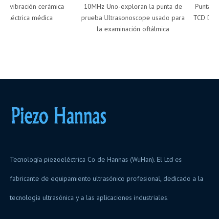
vibración cerámica
10MHz Uno-exploran la punta de
Punta de 
léctrica médica
prueba Ultrasonoscope usado para
TCD Dopple
la examinación oftálmica
de
Tecnología piezoeléctrica Co de Hannas (WuHan). El Ltd es
fabricante de equipamiento ultrasónico profesional, dedicado a la
tecnología ultrasónica y a las aplicaciones industriales.