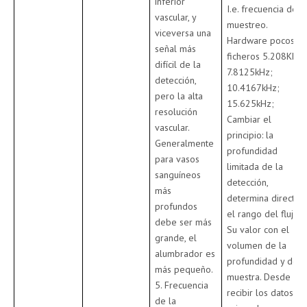
inferior
I.e. frecuencia de
vascular, y
muestreo.
viceversa una
Hardware pocos
señal más
ficheros 5.208KHz;
difícil de la
7.8125kHz;
detección,
10.4167kHz;
pero la alta
15.625kHz;
resolución
Cambiar el
vascular.
principio: la
Generalmente
profundidad
para vasos
limitada de la
sanguíneos
detección,
más
determina directo
profundos
el rango del flujo.
debe ser más
Su valor con el
grande, el
volumen de la
alumbrador es
profundidad y de
más pequeño.
muestra. Desde
5. Frecuencia
recibir los datos, e
de la