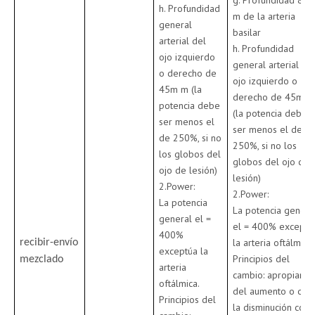
g. Profundidad 82
h. Profundidad
m de la arteria
general
basilar
arterial del
h. Profundidad
ojo izquierdo
general arterial de
o derecho de
ojo izquierdo o
45m m (la
derecho de 45m m
potencia debe
(la potencia debe
ser menos el
ser menos el de
de 250%, si no
250%, si no los
los globos del
globos del ojo de
ojo de lesión)
lesión)
2.Power:
2.Power:
La potencia
La potencia genera
general el =
el = 400% exceptú
400%
la arteria oftálmica.
recibir-envío
exceptúa la
Principios del
mezclado
arteria
cambio: apropiarse
oftálmica.
del aumento o de
Principios del
la disminución con