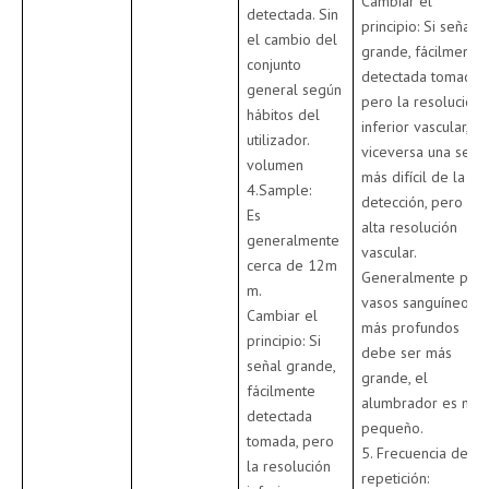
Cambiar el
detectada. Sin
principio: Si señal
el cambio del
grande, fácilmente
conjunto
detectada tomada,
general según
pero la resolución
hábitos del
inferior vascular, y
utilizador.
viceversa una seña
volumen
más difícil de la
4.Sample:
detección, pero la
Es
alta resolución
generalmente
vascular.
cerca de 12m
Generalmente par
m.
vasos sanguíneos
Cambiar el
más profundos
principio: Si
debe ser más
señal grande,
grande, el
fácilmente
alumbrador es más
detectada
pequeño.
tomada, pero
5. Frecuencia de la
la resolución
repetición: