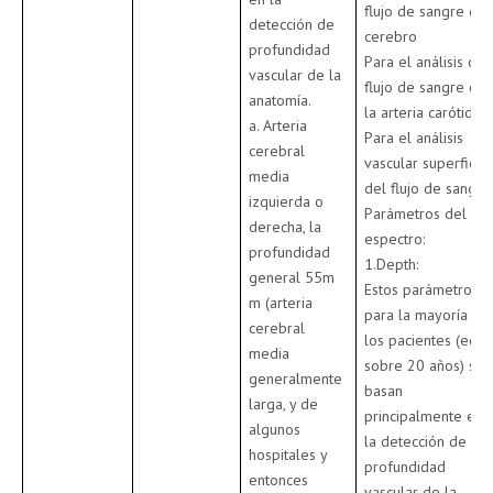
flujo de sangre del
detección de
cerebro
profundidad
Para el análisis del
vascular de la
flujo de sangre de
anatomía.
la arteria carótida
a. Arteria
Para el análisis
cerebral
vascular superficial
media
del flujo de sangre
izquierda o
Parámetros del
derecha, la
espectro:
profundidad
1.Depth:
general 55m
Estos parámetros
m (arteria
para la mayoría de
cerebral
los pacientes (eda
media
sobre 20 años) se
generalmente
basan
larga, y de
principalmente en
algunos
la detección de
hospitales y
profundidad
entonces
vascular de la