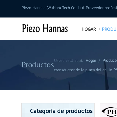
Piezo Hannas (WuHan) Tech Co, .Ltd. Proveedor profe
HOGAR
PRODU
Usted está aquí:
Hogar
/
Product
Productos
transductor de la placa del anillo P
Categoría de productos