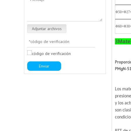
Φ50×Φ27
Φ60×Φ30
Adjuntar archivos
3
Mate
Proporci
Enviar
PMgN-51,
Los mate
presione
y los ac
son clas
condicio