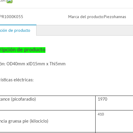
con:
PR1000K055
Marca del producto:
Piezohannas
ción de producto
ripción de producto
ión: OD40mm xID15mm x Thi5mm
ísticas eléctricas:
tan
ce (picofaradio)
1970
410
cia gruesa pie (kilociclo)