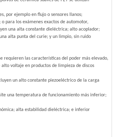
 polvos de cerámica suaves de PZT se utilizan
es, por ejemplo en flujo o sensores llanos;
); o para los exámenes exactos de automotor,
yen una alta constante dieléctrica; alto acoplador;
una alta punta del curie; y un limpio, sin ruido
e requieren las características del poder más elevado,
 alto voltaje en productos de limpieza de discos
ncluyen un alto constante piezoeléctrico de la carga
ite una temperatura de funcionamiento más inferior;
mica; alta estabilidad dieléctrica; e inferior