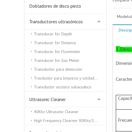
Compartir 
Dobladores de disco piezo
Modelo:
Transductores ultrasónicos
Descrip
Transducer for Depth
Transducer for Distance
1.
Desc
Transducer for Flowmeter
Transducer for Gas Meter
Dimens
Transductor para detección
Trasductor para limpieza y soldadura por ultrasonidos.
Caracter
Transductor acústico subacuático
Ultrasonic Cleaner
Capac
i
40Khz Ultrasonic Cleaner
High Frequency Clearner 80Khz/100Khz/130/Khz
Frecuen