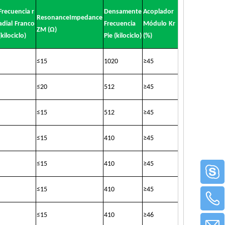
Frecuencia r
Densamente
Acoplador
ResonanceImpedance
adial
Franco
Frecuencia
Módulo
Kr
ZM (Ω)
(kilociclo)
Pie (kilociclo)
(%)
≤
15
1020
≥
45
≤
20
512
≥
45
≤
15
512
≥
45
≤
15
410
≥
45
≤
15
410
≥
45
≤
15
410
≥
45
≤
15
410
≥
46