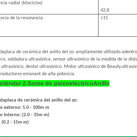
cia radial (kilociclos)
42.8
ncia de la resonancia
≤15
)
da
placa de cerámica del anillo del zo: ampliamente utilizado adentr
ico, soldadura ultrasónica, sensor ultrasónico de la medida de la dist
 ultrasónico, dental ultrasónico. Motor ultrasónico de Beauty.ultraso
ansductores emanant de alta potencia.
 estándar 2.Some de piezoeléctrico
Anillo
da
placa de cerámica del anillo del zo
:
o externo: 5.0 - 100m m
o interno: (2.0 - 35m m)
 (0.2 - 15m m)