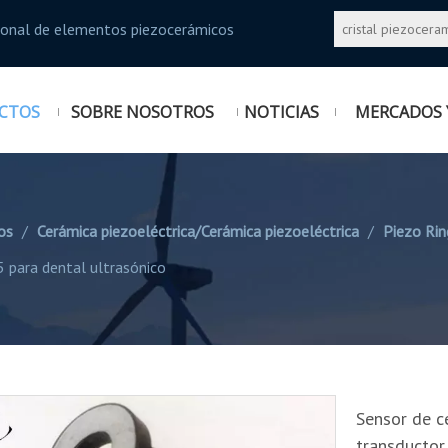
sional de elementos piezocerámicos
CTOS
SOBRE NOSOTROS
NOTICIAS
MERCADOS 
os
/
Cerámica piezoeléctrica/Cerámica piezoeléctrica
/
Piezo Rin
5 para dental ultrasónico
Sensor de c
transductor