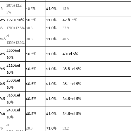
2070±12
.
el
×5
≤0.
5
%
≤
1.0%
45.9
5%
x
±
±
5
5
1970
10%
≤
0.5%
≤
1.0%
42.8
5%
×5
1700±12.5%
≤0.3
≤
1.0%
37.9
el
×
7
6
≤0.3
≤
1.0%
40.5
1555±12.5%
±
2200
el
x
±
5
5
≤
0.5%
≤
1.0%
40
el 5%
10%
±
2110
el
x
±
7
5
≤
0.5%
≤
1.0%
38.8
el 5%
10%
±
2580
el
x
±
5
5
≤
0.5%
≤
1.0%
38.1
el 5%
10%
±
3160
el
x
±
7
5
≤
0.5%
≤
1.0%
34.8
el 5%
10%
±
2430
el
x
±
7
6
≤
0.5%
≤
1.0%
34.8
el 5%
10%
el
×6
≤0.3
≤
1.0%
33.2