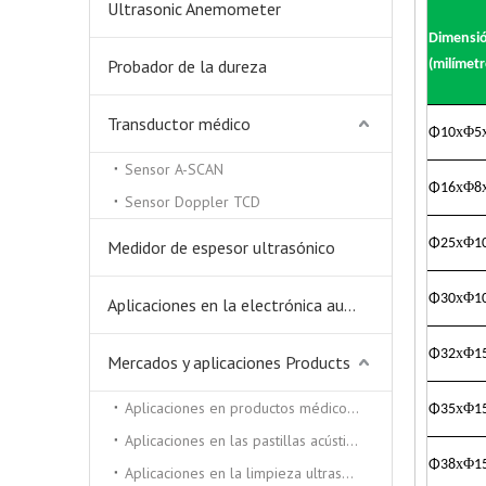
Ultrasonic Anemometer
Dimensi
Probador de la dureza
(milímetr
Transductor médico
x
Φ
Φ
10
5
Sensor A-SCAN
x
Φ
Φ
16
8
Sensor Doppler TCD
x
Φ
Φ
25
1
Medidor de espesor ultrasónico
x
Φ
Φ
30
1
Aplicaciones en la electrónica automática.
x
Φ
Φ
32
1
Mercados y aplicaciones Products
Aplicaciones en productos médicos y de belleza.
x
Φ
Φ
35
1
Aplicaciones en las pastillas acústicas.
x
Φ
Φ
38
1
Aplicaciones en la limpieza ultrasónica y soldadora ultrasónica.