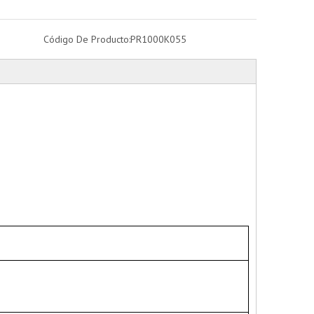
Código De Producto:
PR1000K055