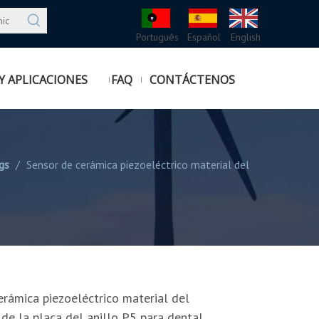
Português
Español
English
Y APLICACIONES
FAQ
CONTÁCTENOS
gs
/
Sensor de cerámica piezoeléctrico material del
erámica piezoeléctrico material del
 de la placa del anillo P5 para dental