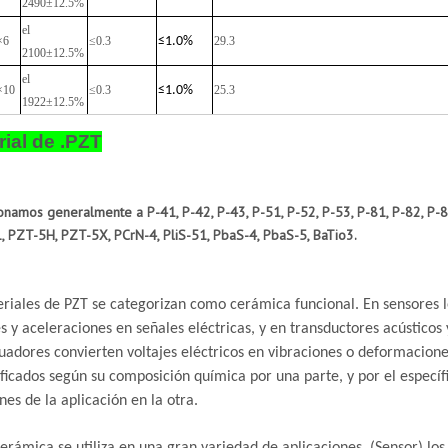
2490±12.5%
el
×6
≤0.3
≤
1.0%
29.3
2100±12.5%
el
×10
≤0.3
≤
1.0%
25.3
1922±12.5%
rial de .PZT
onamos generalmente a P-41, P-42, P-43, P-51, P-52, P-53, P-81, P-82, P-8
 PZT-5H, PZT-5X, PCrN-4, PliS-51, PbaS-4, PbaS-5, BaTio3.
riales de PZT se categorizan como cerámica funcional. En sensores le
s y aceleraciones en señales eléctricas, y en transductores acústicos 
tuadores convierten voltajes eléctricos en vibraciones o deformacione
ificados según su composición química por una parte, y por el específ
nes de la aplicación en la otra.