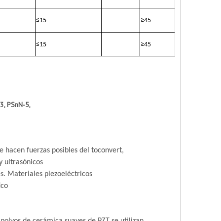
≤
15
≥
45
≤
15
≥
45
3, PSnN-5,
 hacen fuerzas posibles del toconvert,
y ultrasónicos
s. Materiales piezoeléctricos
ico