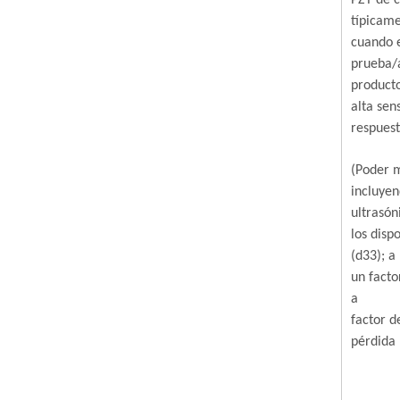
PZT de c
típicam
cuando e
prueba/a
producto
alta sen
respuest
(Poder m
incluyen
ultrasón
los disp
(d33); a
un facto
a
factor d
pérdida 