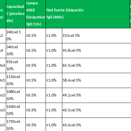
Campo
Capacidad
ón
débil
Fied fuerte
Disipación
C (picofara
n
o)
Dissipatio
Tgδ (400v)
dio)
Tgδ (12v)
±
240
el 1
x
±
2
≤
0.5%
≤
1.0%
153
el 5%
0%
±
340
el
x
±
4
≤
0.5%
≤
1.0%
95.8
el 5%
10%
±
935
el
x
±
0
4
≤
0.5%
≤
1.0%
65.5
el 5%
10%
±
1150
el
x
±
0
5
≤
0.5%
≤
1.0%
58.4
el 5%
10%
±
1080
el
x
±
5
5
≤
0.5%
≤
1.0%
49.2
el 5%
10%
±
1430
el
x
±
5
5
≤
0.5%
≤
1.0%
45.5
el 5%
10%
±
1750
el
x
±
5
5
≤
0.5%
≤
1.0%
43.4
el 5%
10%