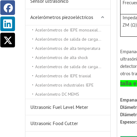
Sensor ultrasónico
Frecuen
Acelerómetros piezoeléctricos
Impeda
ZM (Ω
Acelerómetros de IEPE monoaxiales
Acelerómetros de salida de carga triaxial
Acelerómetros de alta temperatura
Empana
Acelerómetros de alta shock
ultrasón
Acelerómetros de salida de carga monocial
detector
otros tr
Acelerómetros de IEPE triaxial
talla
Acelerómetros industriales IEPE
Acelerómetro DC MEMS
Empana
Ultrasonic Fuel Level Meter
Diámetr
Diámetr
Espesor:
Ultrasonic Food Cutter