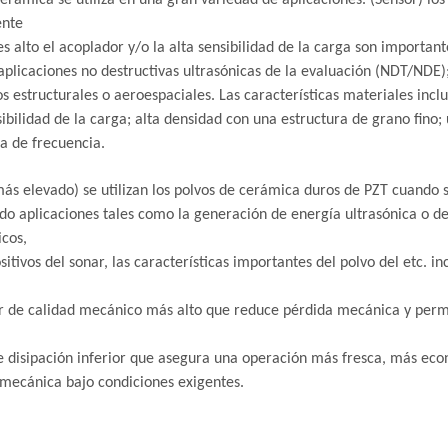
erámica se utiliza en una gran variedad de aplicaciones. (Sensor) los
ente
s alto el acoplador y/o la alta sensibilidad de la carga son important
plicaciones no destructivas ultrasónicas de la evaluación (NDT/NDE
s estructurales o aeroespaciales. Las características materiales inclu
sibilidad de la carga; alta densidad con una estructura de grano fino; 
a de frecuencia.
ás elevado) se utilizan los polvos de cerámica duros de PZT cuando s
do aplicaciones tales como la generación de energía ultrasónica o de
icos,
ositivos del sonar, las características importantes del polvo del etc. i
r de calidad mecánico más alto que reduce pérdida mecánica y perm
e disipación inferior que asegura una operación más fresca, más econó
mecánica bajo condiciones exigentes.