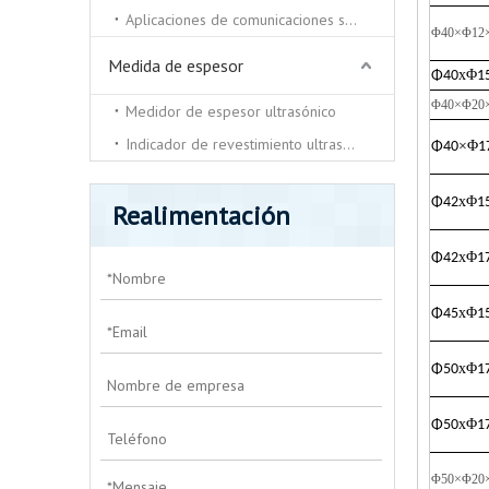
Aplicaciones de comunicaciones submarinas.
Φ40×Φ12
Medida de espesor
x
Φ
Φ
40
1
Φ40×Φ20
Medidor de espesor ultrasónico
Indicador de revestimiento ultrasónico
×Φ
Φ
40
1
x
Φ
Φ
42
1
Realimentación
x
Φ
Φ
42
1
x
Φ
Φ
45
1
x
Φ
Φ
50
1
x
Φ
Φ
50
1
Φ50×Φ20