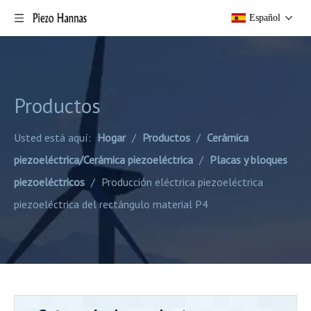
Español
Productos
Usted está aquí:
Hogar
/
Productos
/
Cerámica
piezoeléctrica/Cerámica piezoeléctrica
/
Placas y bloques
piezoeléctricos
/
Producción eléctrica piezoeléctrica
piezoeléctrica del rectángulo material P4