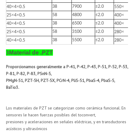
×
×
×
38
7900
≤
2.0
40
4
0.5
550
×
×
×
58
4800
≤
2.0
25
4
0.5
400
×
×
×
38
6500
≤
2.0
40
4
0.5
400
×
×
×
58
3100
≤
2.0
25
4
0.5
280
×
×
×
38
5500
≤
2.0
40
4
0.5
280
3
Material de .PZT
Proporcionamos generalmente a P-41, P-42, P-43, P-51, P-52, P-53,
P-81, P-82, P-83, PSnN-5,
PMgN-51, PZT-5H, PZT-5X, PCrN-4, PliS-51, PbaS-4, PbaS-5,
BaTio3.
Los materiales de PZT se categorizan como cerámica funcional. En
sensores le hacen fuerzas posibles del toconvert,
presiones y aceleraciones en señales eléctricas, y en transductores
acústicos y ultrasónicos