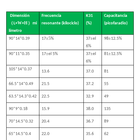
Dimensión
Frecuencia
K31
Capacitancia
（
W
H
）
L
×
×
mi
resonante (kilociclo)
(%)
(picofaradio)
límetro
±5
±
±
90*14*0.39
17
%
37
el
98
12.5%
6%
±
±
±
90*11*0.35
17
el 5%
37
el
81
12.5%
6%
105*14*0.37
13.6
37.0
81
66.5*14*0.49
21.5
37.2
55
63.5*14.3*0.42
22.5
32.9
49
90*9*0.18
15.9
38.0
135
70*14.5*0.32
20.4
36.7
89
65*14.5*0.4
22.0
35.6
62