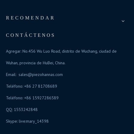
RECOMENDAR
CONTÁCTENOS
Agregar: No.456 Wu Luo Road, distrito de Wuchang, ciudad de
Wuhan, provincia de HuBei, China.
Email:
sales@piezohannas.com
Teléfono: +86 27 81708689
Teléfono: +86 15927286589
QQ: 1553242848
Skype:
live:mary_14398