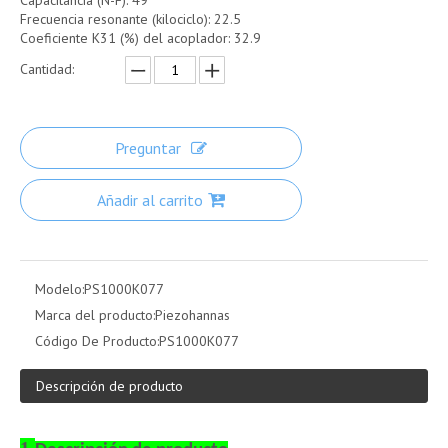
Capacitancia (N-F): 49
Frecuencia resonante (kilociclo): 22.5
Coeficiente K31 (%) del acoplador: 32.9
Cantidad:
Preguntar
Añadir al carrito
Modelo:
PS1000K077
Marca del producto:
Piezohannas
Código De Producto:
PS1000K077
Descripción de producto