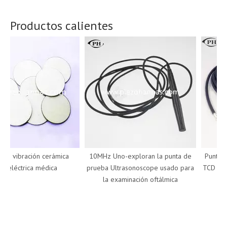
Productos calientes
 vibración cerámica
10MHz Uno-exploran la punta de
Punta de 
léctrica médica
prueba Ultrasonoscope usado para
TCD Dopple
la examinación oftálmica
de