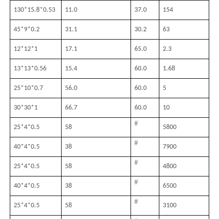
130*15.8*0.53
11.0
37.0
154
45*9*0.2
31.1
30.2
63
12*12*1
17.1
65.0
2.3
13*13*0.56
15.4
60.0
1.68
25*10*0.7
56.0
60.0
5
30*30*1
66.7
60.0
10
#
25
*
4
*
0.5
58
5800
#
40
*
4
*
0.5
38
7900
#
25
*
4
*
0.5
58
4800
#
40
*
4
*
0.5
38
6500
#
25
*
4
*
0.5
58
3100