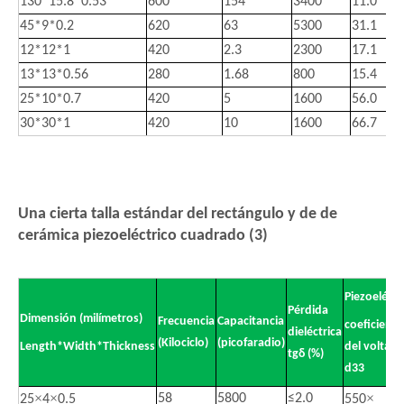
130*15.8*0.53
600
154
3400
11.0
45*9*0.2
620
63
5300
31.1
12*12*1
420
2.3
2300
17.1
13*13*0.56
280
1.68
800
15.4
25*10*0.7
420
5
1600
56.0
30*30*1
420
10
1600
66.7
Una cierta talla estándar del rectángulo y de de
cerámica piezoeléctrico cuadrado (3)
Piezoeléctr
Pérdida
Dimensión (milímetros)
Frecuencia
Capacitancia
coeficiente
dieléctrica
(Kilociclo)
(picofaradio)
Length*Width*Thickness
del voltaje
tgδ (%)
d33
×
×
×
58
5800
≤
2.0
25
4
0.5
550