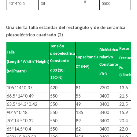
#
40
*
4
*
0.5
38
5500
Una cierta talla estándar del rectángulo y de de cerámica
piezoeléctrico cuadrado (2)
Tensión
Resonant
Dieléctrico
Talla
piezoeléctrica
Capacitancia
relativo
Frecuenci
Constante
(Length*Width*Height)
Constante
CT (N-F)
Fs
d33 (10-
(Milímetro)
εTr3
(kilociclo)
12C/N)
105*14*0.37
420
81
2300
13.6
66.5*14*0.49
550
55
3400
21.5
63.5*14.3*0.42
550
49
3400
22.5
90*9*0.18
550
135
3400
15.9
70*14.5*0.32
550
89
3400
20.4
65*14.5*0.4
550
62
3400
22.0