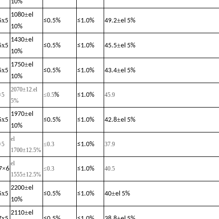
10%
±
1080
el
x
±
5
5
≤
0.5%
≤
1.0%
49.2
el 5%
10%
±
1430
el
x
±
5
5
≤
0.5%
≤
1.0%
45.5
el 5%
10%
±
1750
el
x
±
5
5
≤
0.5%
≤
1.0%
43.4
el 5%
10%
2070±12
.
el
×5
≤0.
5
%
≤
1.0%
45.9
5%
±
1970
el
x
±
5
5
≤
0.5%
≤
1.0%
42.8
el 5%
10%
el
×5
≤0.3
≤
1.0%
37.9
1700±12.5%
el
×
7
6
≤0.3
≤
1.0%
40.5
1555±12.5%
±
2200
el
x
±
5
5
≤
0.5%
≤
1.0%
40
el 5%
10%
±
2110
el
x
±
7
5
≤
0.5%
≤
1.0%
38.8
el 5%