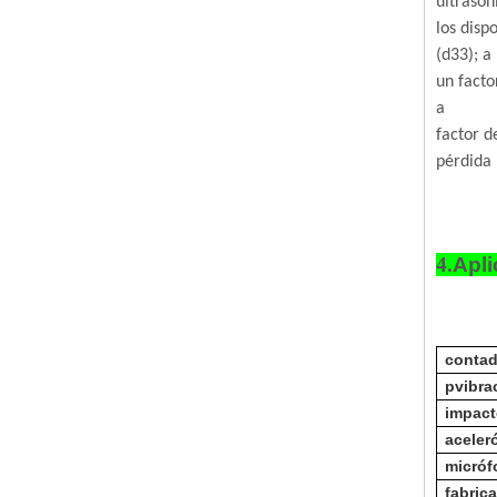
ultrasón
los disp
(d33); a
un facto
a
factor d
pérdida 
4.
Apli
contad
p
vibra
impact
aceler
micróf
fabric