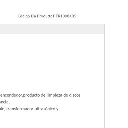
Código De Producto:
PTR1008K05
o
encendedor,
producto de limpieza de discos
ancia,
nic, transformador ultrasónico y