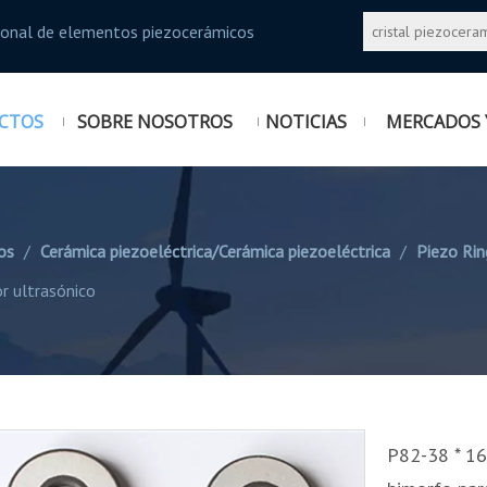
sional de elementos piezocerámicos
CTOS
SOBRE NOSOTROS
NOTICIAS
MERCADOS 
os
/
Cerámica piezoeléctrica/Cerámica piezoeléctrica
/
Piezo Rin
r ultrasónico
P82-38 * 16