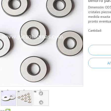
bimorfo par
Dimensión: OD
cristales piezo
medida exacta 
pronto eventua
Cantidad:
Añ