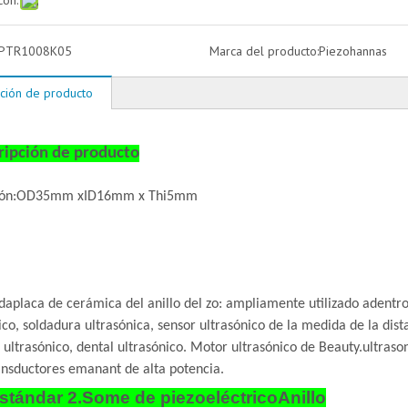
con:
PTR1008K05
Marca del producto:
Piezohannas
ción de producto
ripción de producto
ón:
OD35mm xID16mm x Thi5mm
da
placa de cerámica del anillo del zo: ampliamente utilizado adentr
ico, soldadura ultrasónica, sensor ultrasónico de la medida de la dist
 ultrasónico, dental ultrasónico. Motor ultrasónico de Beauty.ultraso
ansductores emanant de alta potencia.
 estándar 2.Some de piezoeléctrico
Anillo