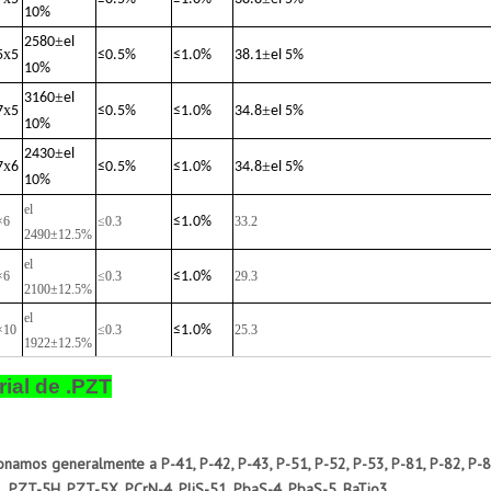
10%
±
2580
el
x
±
5
5
≤
0.5%
≤
1.0%
38.1
el 5%
10%
±
3160
el
x
±
7
5
≤
0.5%
≤
1.0%
34.8
el 5%
10%
±
2430
el
x
±
7
6
≤
0.5%
≤
1.0%
34.8
el 5%
10%
el
×6
≤0.3
≤
1.0%
33.2
2490±12.5%
el
×6
≤0.3
≤
1.0%
29.3
2100±12.5%
el
×10
≤0.3
≤
1.0%
25.3
1922±12.5%
rial de .PZT
onamos generalmente a P-41, P-42, P-43, P-51, P-52, P-53, P-81, P-82, P-8
 PZT-5H, PZT-5X, PCrN-4, PliS-51, PbaS-4, PbaS-5, BaTio3.