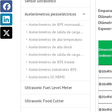
Sensor ultrasónico
Empana
Acelerómetros piezoeléctricos
Diámetr
Diámetr
Acelerómetros de IEPE monoaxiales
Espesor:
Acelerómetros de salida de carga triaxial
Acelerómetros de alta temperatura
Acelerómetros de alta shock
Dimensi
Acelerómetros de salida de carga monocial
(milímetr
Acelerómetros de IEPE triaxial
Acelerómetros industriales IEPE
x
Φ
Φ
10
5
Acelerómetro DC MEMS
x
Φ
Φ
16
8
Ultrasonic Fuel Level Meter
x
Φ
Φ
25
1
Ultrasonic Food Cutter
x
Φ
Φ
30
1