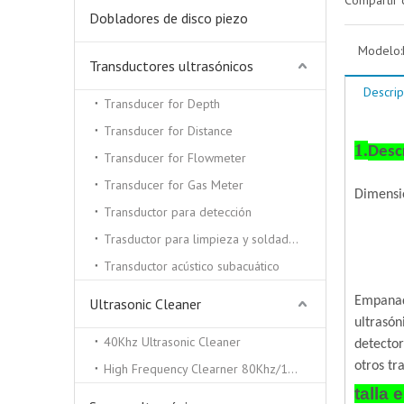
Compartir 
Dobladores de disco piezo
Modelo:
Transductores ultrasónicos
Descrip
Transducer for Depth
Transducer for Distance
1.
Desc
Transducer for Flowmeter
Transducer for Gas Meter
Dimensi
Transductor para detección
Trasductor para limpieza y soldadura por ultrasonidos.
Transductor acústico subacuático
Empana
Ultrasonic Cleaner
ultrasón
40Khz Ultrasonic Cleaner
detector
otros tr
High Frequency Clearner 80Khz/100Khz/130/Khz
talla