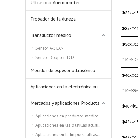
Ultrasonic Anemometer
x
Φ
Φ
32
1
Probador de la dureza
x
Φ
Φ
35
1
Transductor médico
x
Φ
Φ
38
1
Sensor A-SCAN
Sensor Doppler TCD
Φ40×Φ12
Medidor de espesor ultrasónico
x
Φ
Φ
40
1
Aplicaciones en la electrónica automática.
Φ40×Φ20
Mercados y aplicaciones Products
×Φ
Φ
40
1
Aplicaciones en productos médicos y de belleza.
x
Φ
Φ
42
1
Aplicaciones en las pastillas acústicas.
Aplicaciones en la limpieza ultrasónica y soldadora ultrasónica.
x
Φ
Φ
42
1