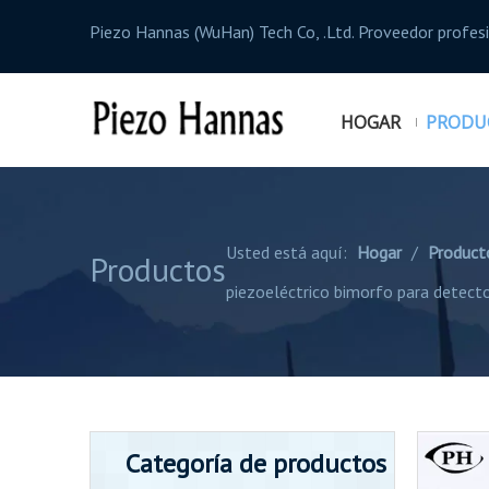
Piezo Hannas (WuHan) Tech Co, .Ltd. Proveedor profe
HOGAR
PRODU
Usted está aquí:
Hogar
/
Product
Productos
piezoeléctrico bimorfo para detecto
Categoría de productos