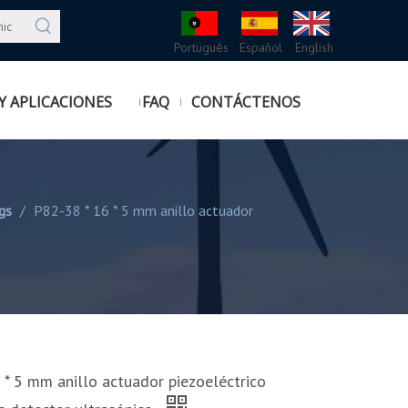
Português
Español
English
Y APLICACIONES
FAQ
CONTÁCTENOS
gs
/
P82-38 * 16 * 5 mm anillo actuador
 * 5 mm anillo actuador piezoeléctrico