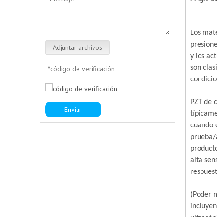
Los mate
presione
Adjuntar archivos
y los ac
son clas
condicio
PZT de c
Enviar
típicam
cuando e
prueba/a
producto
alta sen
respuest
(Poder m
incluyen