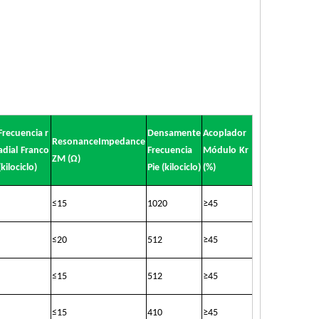
Frecuencia r
Densamente
Acoplador
ResonanceImpedance
adial
Franco
Frecuencia
Módulo
Kr
ZM (Ω)
(kilociclo)
Pie (kilociclo)
(%)
≤
15
1020
≥
45
≤
20
512
≥
45
≤
15
512
≥
45
≤
15
410
≥
45