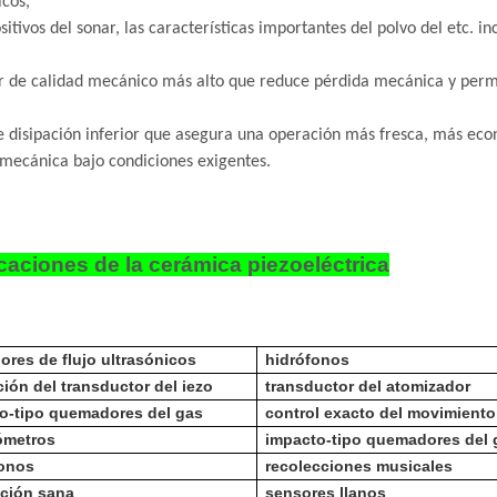
icos,
ositivos del sonar, las características importantes del polvo del etc. i
r de calidad mecánico más alto que reduce pérdida mecánica y perm
e disipación inferior que asegura una operación más fresca, más econó
mecánica bajo condiciones exigentes.
caciones de la cerámica piezoeléctrica
ores de flujo ultrasónicos
hidrófonos
ción del transductor del iezo
transductor del atomizador
o-tipo quemadores del gas
control exacto del movimiento
ómetros
impacto-tipo quemadores del 
onos
recolecciones musicales
ación sana
sensores llanos