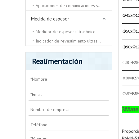
Aplicaciones de comunicaciones submarinas.
x
Φ
Φ
45
1
Medida de espesor
Medidor de espesor ultrasónico
x
Φ
Φ
50
1
Indicador de revestimiento ultrasónico
x
Φ
Φ
50
1
Realimentación
Φ50×Φ20
Φ50×Φ27
Φ60×Φ30
3
Mate
Proporci
PMgN-51,