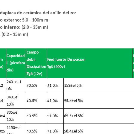
da
placa de cerámica del anillo del zo
:
o externo: 5.0 - 100m m
o interno: (2.0 - 35m m)
 (0.2 - 15m m)
Campo
Capacidad
ón
débil
Fied fuerte
Disipación
C (picofara
n
o)
Dissipatio
Tgδ (400v)
dio)
Tgδ (12v)
±
240
el 1
x
±
2
≤
0.5%
≤
1.0%
153
el 5%
0%
±
340
el
x
±
4
≤
0.5%
≤
1.0%
95.8
el 5%
10%
±
935
el
x
±
0
4
≤
0.5%
≤
1.0%
65.5
el 5%
10%
±
1150
el
x
±
0
5
≤
0.5%
≤
1.0%
58.4
el 5%