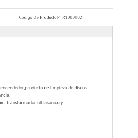
Código De Producto:
PTR1000K02
o
encendedor,
producto de limpieza de discos
ancia,
nic, transformador ultrasónico y