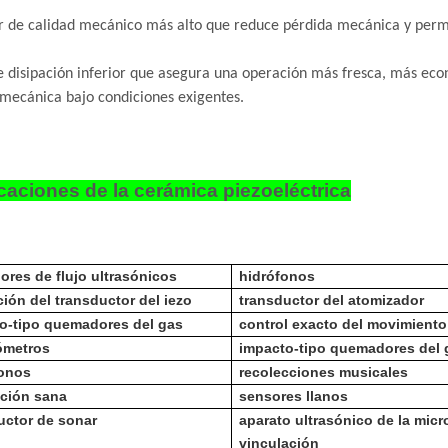
r de calidad mecánico más alto que reduce pérdida mecánica y perm
e disipación inferior que asegura una operación más fresca, más econó
mecánica bajo condiciones exigentes.
caciones de la cerámica piezoeléctrica
ores de flujo ultrasónicos
hidrófonos
ción del transductor del iezo
transductor del atomizador
o-tipo quemadores del gas
control exacto del movimiento
ómetros
impacto-tipo quemadores del 
onos
recolecciones musicales
ación sana
sensores llanos
uctor de sonar
aparato ultrasónico de la micr
vinculación