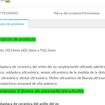
con:
PTR1000K02
Marca del producto:
Piezohannas
ción de producto
ripción de producto
ión: OD13mm xID5.3mm x Thi2.2mm
da
placa de cerámica del anillo del zo: ampliamente utilizado adentr
ico, soldadura ultrasónica, sensor ultrasónico de la medida de la dist
 ultrasónico, dental ultrasónico. Motor ultrasónico de Beauty.ultraso
ansductores emanant de alta potencia.
 estándar 2.Some de piezoeléctrico
Anillo
da
placa de cerámica del anillo del zo
: