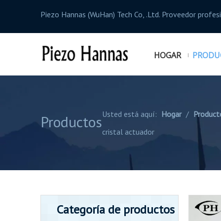
Piezo Hannas (WuHan) Tech Co, .Ltd. Proveedor profe
HOGAR
PRODU
Usted está aquí:
Hogar
/
Product
Productos
cristal actuador
Categoría de productos