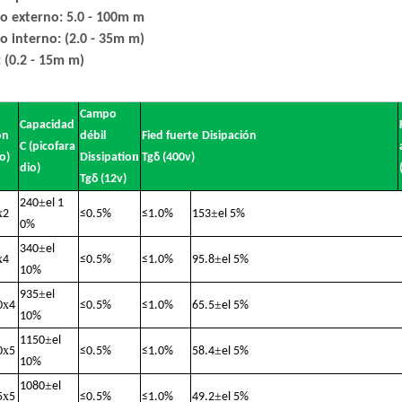
o externo: 5.0 - 100m m
o interno: (2.0 - 35m m)
 (0.2 - 15m m)
Campo
Capacidad
ón
débil
Fied fuerte
Disipación
C (picofara
n
o)
Dissipatio
Tgδ (400v)
dio)
Tgδ (12v)
±
240
el 1
x
±
2
≤
0.5%
≤
1.0%
153
el 5%
0%
±
340
el
x
±
4
≤
0.5%
≤
1.0%
95.8
el 5%
10%
±
935
el
x
±
0
4
≤
0.5%
≤
1.0%
65.5
el 5%
10%
±
1150
el
x
±
0
5
≤
0.5%
≤
1.0%
58.4
el 5%
10%
±
1080
el
x
±
5
5
≤
0.5%
≤
1.0%
49.2
el 5%