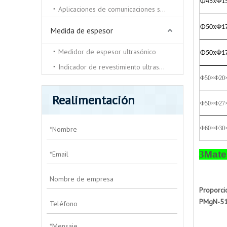
x
Φ
Φ
45
1
Aplicaciones de comunicaciones submarinas.
x
Φ
Φ
50
1
Medida de espesor
Medidor de espesor ultrasónico
x
Φ
Φ
50
1
Indicador de revestimiento ultrasónico
Φ50×Φ20
Realimentación
Φ50×Φ27
Φ60×Φ30
3
Mate
Proporci
PMgN-51,