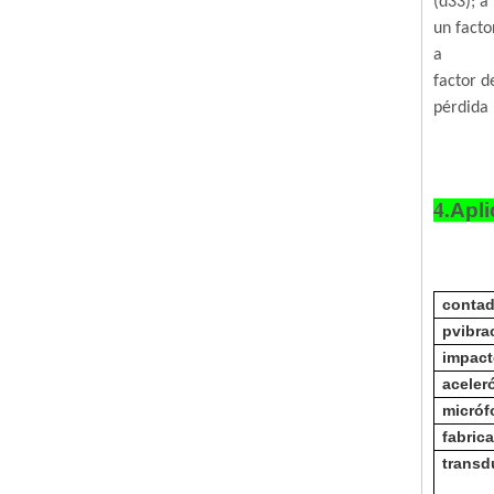
(d33); a
un facto
a
factor d
pérdida 
4.
Apli
contad
p
vibra
impact
aceler
micróf
fabric
transd