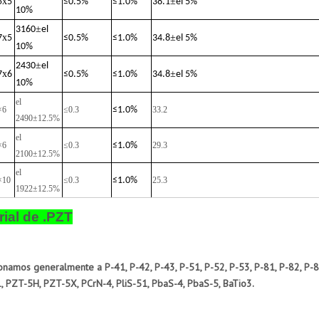
x
±
5
5
≤
0.5%
≤
1.0%
38.1
el 5%
10%
±
3160
el
x
±
7
5
≤
0.5%
≤
1.0%
34.8
el 5%
10%
±
2430
el
x
±
7
6
≤
0.5%
≤
1.0%
34.8
el 5%
10%
el
×6
≤0.3
≤
1.0%
33.2
2490±12.5%
el
×6
≤0.3
≤
1.0%
29.3
2100±12.5%
el
×10
≤0.3
≤
1.0%
25.3
1922±12.5%
rial de .PZT
onamos generalmente a P-41, P-42, P-43, P-51, P-52, P-53, P-81, P-82, P-8
 PZT-5H, PZT-5X, PCrN-4, PliS-51, PbaS-4, PbaS-5, BaTio3.