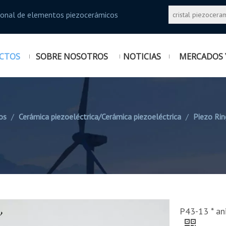
sional de elementos piezocerámicos
CTOS
SOBRE NOSOTROS
NOTICIAS
MERCADOS 
os
/
Cerámica piezoeléctrica/Cerámica piezoeléctrica
/
Piezo Rin
P43-13 * ani