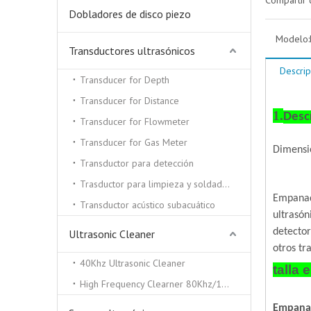
Compartir 
Dobladores de disco piezo
Modelo:
Transductores ultrasónicos
Descrip
Transducer for Depth
Transducer for Distance
1.
Desc
Transducer for Flowmeter
Transducer for Gas Meter
Dimens
Transductor para detección
Trasductor para limpieza y soldadura por ultrasonidos.
Empana
Transductor acústico subacuático
ultrasón
detector
Ultrasonic Cleaner
otros tr
40Khz Ultrasonic Cleaner
talla
High Frequency Clearner 80Khz/100Khz/130/Khz
Empana