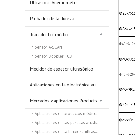
Ultrasonic Anemometer
x
Φ
Φ
35
1
Probador de la dureza
x
Φ
Φ
38
1
Transductor médico
Φ40×Φ12
Sensor A-SCAN
Sensor Doppler TCD
x
Φ
Φ
40
1
Medidor de espesor ultrasónico
Φ40×Φ20
Aplicaciones en la electrónica automática.
×Φ
Φ
40
1
Mercados y aplicaciones Products
x
Φ
Φ
42
1
Aplicaciones en productos médicos y de belleza.
x
Φ
Φ
42
1
Aplicaciones en las pastillas acústicas.
Aplicaciones en la limpieza ultrasónica y soldadora ultrasónica.