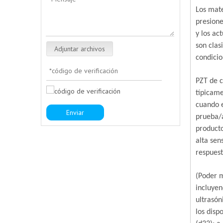
Los mate
presione
y los ac
son clas
Adjuntar archivos
condicio
PZT de c
típicam
cuando e
Enviar
prueba/a
producto
alta sen
respuest
(Poder m
incluyen
ultrasón
los disp