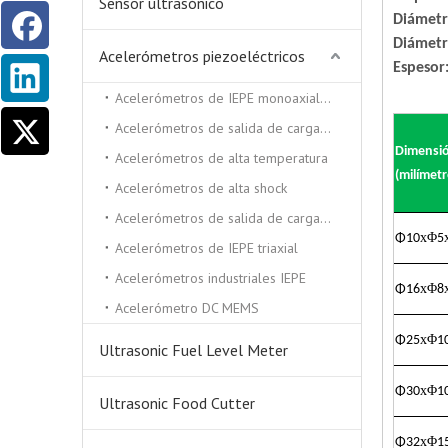
Sensor ultrasónico
Diámetr
Diámetr
Acelerómetros piezoeléctricos
Espesor:
Acelerómetros de IEPE monoaxiales
Acelerómetros de salida de carga triaxial
Dimensi
Acelerómetros de alta temperatura
(milímetr
Acelerómetros de alta shock
Acelerómetros de salida de carga monocial
x
Φ
Φ
10
5
Acelerómetros de IEPE triaxial
Acelerómetros industriales IEPE
x
Φ
Φ
16
8
Acelerómetro DC MEMS
x
Φ
Φ
25
1
Ultrasonic Fuel Level Meter
x
Φ
Φ
30
1
Ultrasonic Food Cutter
x
Φ
Φ
32
1