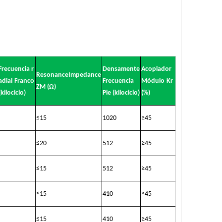
Frecuencia r
Densamente
Acoplador
ResonanceImpedance
adial
Franco
Frecuencia
Módulo
Kr
ZM (Ω)
(kilociclo)
Pie (kilociclo)
(%)
≤
15
1020
≥
45
≤
20
512
≥
45
≤
15
512
≥
45
≤
15
410
≥
45
≤
15
410
≥
45