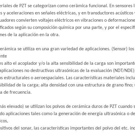
riales de PZT se categorizan como cerámica funcional. En sensores le
s y aceleraciones en señales eléctricas, y en transductores acústicos 
tuadores convierten voltajes eléctricos en vibraciones o deformacione
ificados según su composición química por una parte, y por el específ
nes de la aplicación en la otra.
erámica se utiliza en una gran variedad de aplicaciones. (Sensor) los
ente
s alto el acoplador y/o la alta sensibilidad de la carga son important
plicaciones no destructivas ultrasónicas de la evaluación (NDT/NDE
s estructurales o aeroespaciales. Las características materiales inclu
sibilidad de la carga; alta densidad con una estructura de grano fino; 
a de frecuencia.
ás elevado) se utilizan los polvos de cerámica duros de PZT cuando s
do aplicaciones tales como la generación de energía ultrasónica o de
icos,
ositivos del sonar, las características importantes del polvo del etc. i