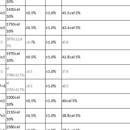
10%
±
1430
el
x
±
5
5
≤
0.5%
≤
1.0%
45.5
el 5%
10%
±
1750
el
x
±
5
5
≤
0.5%
≤
1.0%
43.4
el 5%
10%
2070±12
.
el
×5
≤0.
5
%
≤
1.0%
45.9
5%
±
1970
el
x
±
5
5
≤
0.5%
≤
1.0%
42.8
el 5%
10%
el
×5
≤0.3
≤
1.0%
37.9
1700±12.5%
el
×
7
6
≤0.3
≤
1.0%
40.5
1555±12.5%
±
2200
el
x
±
5
5
≤
0.5%
≤
1.0%
40
el 5%
10%
±
2110
el
x
±
7
5
≤
0.5%
≤
1.0%
38.8
el 5%
10%
±
2580
el