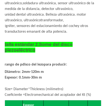
ultrasónico,
soldadura ultrasónica, sensor ultrasónico de la
medida de la distancia, detector ultrasónico,
unidad dental ultrasónica. Belleza ultrasónica. motor
ultrasónico, ultrasónico
transformador,
I
gniter, sensores del estacionamiento del coche
y otros
transductores emanant de alta potencia.
talla estándar 2.Some del disco
piezoeléctrico
rango de p
disco del iezo
para producir:
Diámetro: 2mm-120m m
Espesor: 0.1mm-30m m
Size= Diameter*Thickness (milímetro)
Coeficiente =Electromechanical del acoplador del Kt (%)
Espesor