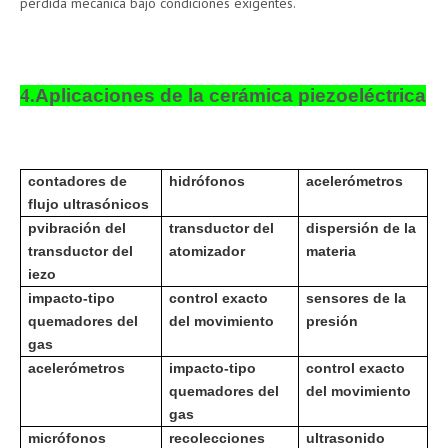
pérdida mecánica bajo condiciones exigentes.
4.
Aplicaciones de la cerámica piezoeléctrica
contadores de
hidrófonos
acelerómetros
flujo ultrasónicos
p
vibración del
transductor del
dispersión de la
transductor del
atomizador
materia
iezo
impacto-tipo
control exacto
sensores de la
quemadores del
del movimiento
presión
gas
acelerómetros
impacto-tipo
control exacto
quemadores del
del movimiento
gas
micrófonos
recolecciones
ultrasonido