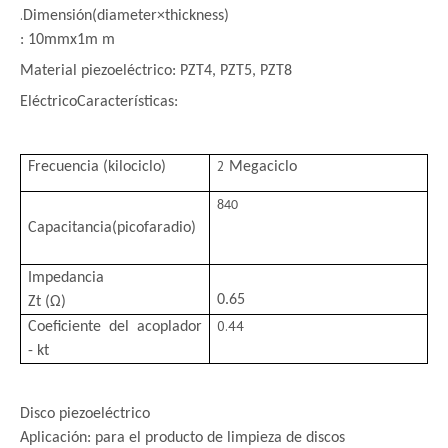
.
Dimensión
(diameter×thickness)
: 10mmx1m m
Material piezoeléctrico: PZT4, PZT5, PZT8
Eléctrico
Características:
2
Frecuencia (kilociclo)
Megaciclo
840
Capacitancia
(picofaradio)
Impedancia
0.65
Zt (Ω)
0.44
Coeficiente del acoplador
- kt
Disco piezoeléctrico
Aplicación: para el producto de limpieza de discos