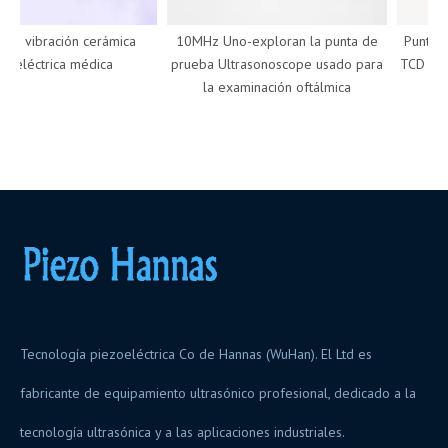
 vibración cerámica
10MHz Uno-exploran la punta de
Punta de
eléctrica médica
prueba Ultrasonoscope usado para
TCD Doppl
la examinación oftálmica
d
Tecnología piezoeléctrica Co de Hannas (WuHan). El Ltd es
fabricante de equipamiento ultrasónico profesional, dedicado a la
tecnología ultrasónica y a las aplicaciones industriales.