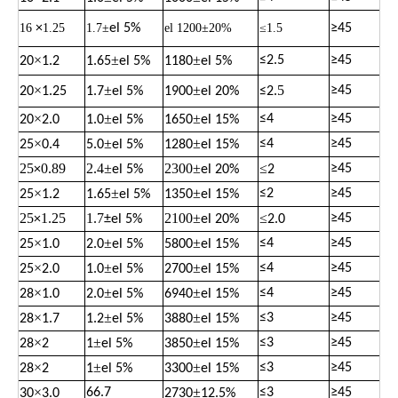
16
×
1.25
1.7±
el 5%
el 1200±20%
≤1.5
≥
45
×
±
±
≤
2.5
≥
45
20
1.2
1.65
el 5%
1180
el 5%
×
±
±
.5
≥
45
20
1.25
1.7
el 5%
1900
el 20%
≤
2
×
±
±
≤
4
≥
45
20
2.0
1.0
el 5%
1650
el 15%
×
±
±
≤
4
≥
45
25
0.4
5.0
el 5%
1280
el 15%
25
0.89
2.4
±
2300
±
≤
≥
45
×
el 5%
el 20%
2
×
±
±
≤
2
≥
45
25
1.2
1.65
el 5%
1350
el 15%
25
1.25
1.7
2100
±
≤
≥
45
×
±
el 5%
el 20%
2.0
×
±
±
≤
4
≥
45
25
1.0
2.0
el 5%
5800
el 15%
×
±
±
≤
4
≥
45
25
2.0
1.0
el 5%
2700
el 15%
×
±
±
≤
4
≥
45
28
1.0
2.0
el 5%
6940
el 15%
×
±
±
≤
3
≥
45
28
1.7
1.2
el 5%
3880
el 15%
×
±
±
≤
3
≥
45
28
2
1
el 5%
3850
el 15%
×
±
±
≤
3
≥
45
28
2
1
el 5%
3300
el 15%
×
±
66.7
≤
3
≥
45
30
3.0
2730
12.5%