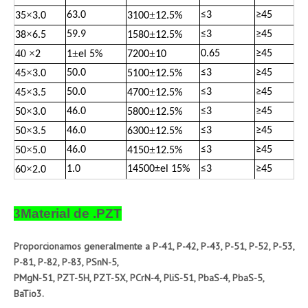
×
±
63.0
≤
3
≥
45
35
3.0
3100
12.5%
×
±
59.9
≤
3
≥
45
38
6.5
1580
12.5%
40
×
±
±
0.65
≥
45
2
1
el 5%
7200
10
×
±
50.0
≤
3
≥
45
45
3.0
5100
12.5%
×
±
50.0
≤
3
≥
45
45
3.5
4700
12.5%
×
±
46.0
≤
3
≥
45
50
3.0
5800
12.5%
×
±
46.0
≤
3
≥
45
50
3.5
6300
12.5%
×
±
46.0
≤
3
≥
45
50
5.0
4150
12.5%
×
1.0
14500
±
el 15%
≤
3
≥
45
60
2.0
3
Material de .PZT
Proporcionamos generalmente a P-41, P-42, P-43, P-51, P-52, P-53,
P-81, P-82, P-83, PSnN-5,
PMgN-51, PZT-5H, PZT-5X, PCrN-4, PliS-51, PbaS-4, PbaS-5,
BaTio3.