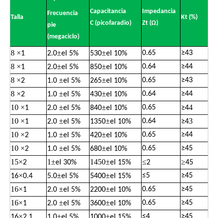
Capacitancia
Impedancia
Frecuencia
Talla
Kt (%)
C (picofaradio)
Zt (Ω)
pie
(megaciclo)
8
×
±
±
0.65
≥
43
1
2.0
el 5%
530
el 10%
8
×
±
±
0.64
≥
44
1
2.0
el 5%
850
el 10%
8
×
±
±
0.65
≥
43
2
1.0
el 5%
265
el 10%
8
×
±
±
0.64
≥
44
2
1.0
el 5%
430
el 10%
10
×
±
±
4
0.65
1
2.0
el 5%
840
el 10%
≥
4
10
×
±
±
3
0.64
1
2.0
el 5%
1350
el 10%
≥
4
10
×
±
±
0.65
≥
44
2
1.0
el 5%
420
el 10%
10
×
±
±
0.65
≥
45
2
1.0
el 5%
680
el 10%
15
×
1
±
1450
±
≤
≥
2
el 30%
el 15%
2
45
×
±
±
≤
5
≥
45
16
0.4
5.0
el 5%
5400
el 15%
16
×
±
±
0.65
≥
45
1
2.0
el 5%
2200
el 10%
16
×
±
±
0.65
≥
45
1
2.0
el 5%
3600
el 10%
×
±
±
≤
4
≥
45
16
2.1
1.0
el 5%
1000
el 15%