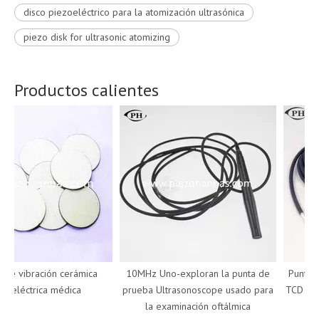
disco piezoeléctrico para la atomización ultrasónica
piezo disk for ultrasonic atomizing
Productos calientes
e vibración cerámica
10MHz Uno-exploran la punta de
Punta de
oeléctrica médica
prueba Ultrasonoscope usado para
TCD Dopp
la examinación oftálmica