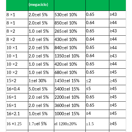
(megaciclo)
8
×
±
±
0.65
≥
43
1
2.0
el 5%
530
el 10%
8
×
±
±
0.64
≥
44
1
2.0
el 5%
850
el 10%
8
×
±
±
0.65
≥
43
2
1.0
el 5%
265
el 10%
8
×
±
±
0.64
≥
44
2
1.0
el 5%
430
el 10%
10
×
±
±
4
0.65
1
2.0
el 5%
840
el 10%
≥
4
10
×
±
±
3
0.64
1
2.0
el 5%
1350
el 10%
≥
4
10
×
±
±
0.65
≥
44
2
1.0
el 5%
420
el 10%
10
×
±
±
0.65
≥
45
2
1.0
el 5%
680
el 10%
15
×
1
±
1450
±
≤
≥
2
el 30%
el 15%
2
45
×
±
±
≤
5
≥
45
16
0.4
5.0
el 5%
5400
el 15%
16
×
±
±
0.65
≥
45
1
2.0
el 5%
2200
el 10%
16
×
±
±
0.65
≥
45
1
2.0
el 5%
3600
el 10%
×
±
±
≤
4
≥
45
16
2.1
1.0
el 5%
1000
el 15%
16
×
1.25
1.7±
el 5%
el 1200±20%
≤1.5
≥
45