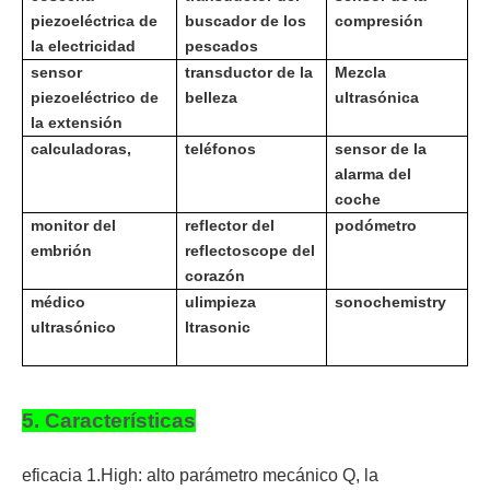
piezoeléctrica de
buscador de los
compresión
la electricidad
pescados
sensor
transductor de la
Mezcla
piezoeléctrico de
belleza
ultrasónica
la extensión
calculadoras,
teléfonos
sensor de la
alarma del
coche
monitor del
reflector del
podómetro
embrión
reflectoscope del
corazón
médico
u
limpieza
sonochemistry
ultrasónico
ltrasonic
5. Características
eficacia 1.High: alto parámetro mecánico Q, la