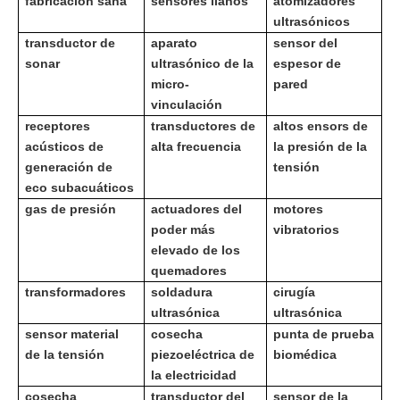
fabricación sana
sensores llanos
atomizadores
ultrasónicos
transductor de
aparato
sensor del
sonar
ultrasónico de la
espesor de
micro-
pared
vinculación
receptores
transductores de
altos ensors de
acústicos de
alta frecuencia
la presión de la
generación de
tensión
eco subacuáticos
gas de presión
actuadores del
motores
poder más
vibratorios
elevado de los
quemadores
transformadores
soldadura
cirugía
ultrasónica
ultrasónica
sensor material
cosecha
punta de prueba
de la tensión
piezoeléctrica de
biomédica
la electricidad
cosecha
transductor del
sensor de la