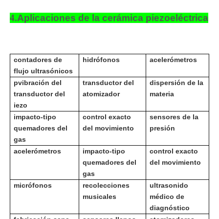
4.
Aplicaciones de la cerámica piezoeléctrica
contadores de
hidrófonos
acelerómetros
flujo ultrasónicos
p
vibración del
transductor del
dispersión de la
transductor del
atomizador
materia
iezo
impacto-tipo
control exacto
sensores de la
quemadores del
del movimiento
presión
gas
acelerómetros
impacto-tipo
control exacto
quemadores del
del movimiento
gas
micrófonos
recolecciones
ultrasonido
musicales
médico de
diagnóstico