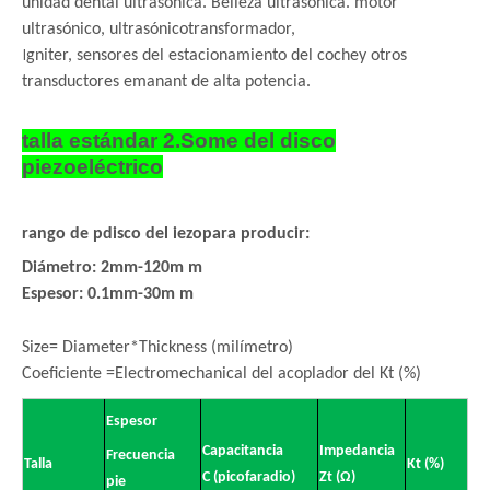
unidad dental ultrasónica. Belleza ultrasónica. motor
ultrasónico, ultrasónico
transformador,
I
gniter, sensores del estacionamiento del coche
y otros
transductores emanant de alta potencia.
talla estándar 2.Some del disco
piezoeléctrico
rango de p
disco del iezo
para producir:
Diámetro: 2mm-120m m
Espesor: 0.1mm-30m m
Size= Diameter*Thickness (milímetro)
Coeficiente =Electromechanical del acoplador del Kt (%)
Espesor
Capacitancia
Impedancia
Frecuencia
Talla
Kt (%)
C (picofaradio)
Zt (Ω)
pie