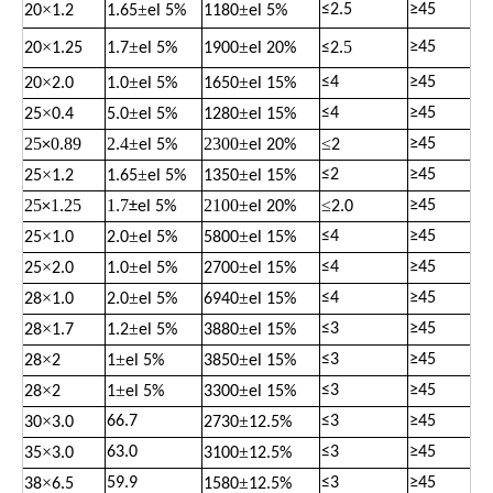
×
±
±
≤
2.5
≥
45
20
1.2
1.65
el 5%
1180
el 5%
×
±
±
.5
≥
45
20
1.25
1.7
el 5%
1900
el 20%
≤
2
×
±
±
≤
4
≥
45
20
2.0
1.0
el 5%
1650
el 15%
×
±
±
≤
4
≥
45
25
0.4
5.0
el 5%
1280
el 15%
25
0.89
2.4
±
2300
±
≤
≥
45
×
el 5%
el 20%
2
×
±
±
≤
2
≥
45
25
1.2
1.65
el 5%
1350
el 15%
25
1.25
1.7
2100
±
≤
≥
45
×
±
el 5%
el 20%
2.0
×
±
±
≤
4
≥
45
25
1.0
2.0
el 5%
5800
el 15%
×
±
±
≤
4
≥
45
25
2.0
1.0
el 5%
2700
el 15%
×
±
±
≤
4
≥
45
28
1.0
2.0
el 5%
6940
el 15%
×
±
±
≤
3
≥
45
28
1.7
1.2
el 5%
3880
el 15%
×
±
±
≤
3
≥
45
28
2
1
el 5%
3850
el 15%
×
±
±
≤
3
≥
45
28
2
1
el 5%
3300
el 15%
×
±
66.7
≤
3
≥
45
30
3.0
2730
12.5%
×
±
63.0
≤
3
≥
45
35
3.0
3100
12.5%
×
±
59.9
≤
3
≥
45
38
6.5
1580
12.5%