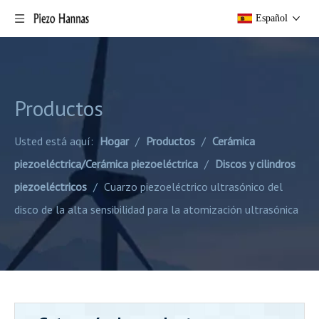
Español
Productos
Usted está aquí:
Hogar
/
Productos
/
Cerámica
piezoeléctrica/Cerámica piezoeléctrica
/
Discos y cilindros
piezoeléctricos
/
Cuarzo piezoeléctrico ultrasónico del
disco de la alta sensibilidad para la atomización ultrasónica