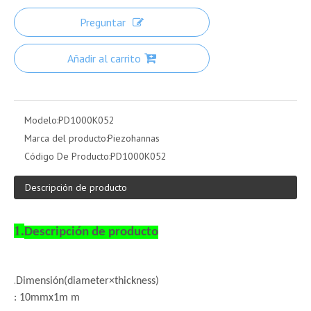
Preguntar
Añadir al carrito
Modelo:
PD1000K052
Marca del producto:
Piezohannas
Código De Producto:
PD1000K052
Descripción de producto
1.
Descripción de producto
.
Dimensión
(diameter×thickness)
: 10mmx1m m