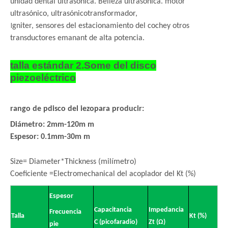
unidad dental ultrasónica. Belleza ultrasónica. motor
ultrasónico, ultrasónico
transformador,
I
gniter, sensores del estacionamiento del coche
y otros
transductores emanant de alta potencia.
talla estándar 2.Some del disco
piezoeléctrico
rango de p
disco del iezo
para producir:
Diámetro: 2mm-120m m
Espesor: 0.1mm-30m m
Size= Diameter*Thickness (milímetro)
Coeficiente =Electromechanical del acoplador del Kt (%)
Espesor
Capacitancia
Impedancia
Frecuencia
Talla
Kt (%)
C (picofaradio)
Zt (Ω)
pie