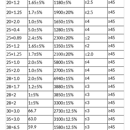
×
±
±
≤
2.5
≥
45
20
1.2
1.65
5%
1180
5%
×
±
±
.5
≥
45
20
1.25
1.7
5%
1900
20%
≤
2
×
±
±
≤
4
≥
45
20
2.0
1.0
5%
1650
15%
×
±
±
≤
4
≥
45
25
0.4
5.0
5%
1280
15%
25
0.89
2.4
±
2300
±
≤
≥
45
×
5%
20%
2
×
±
±
≤
2
≥
45
25
1.2
1.65
5%
1350
15%
25
1.25
1.7
2100
±
≤
≥
45
×
±
5%
20%
2.0
×
±
±
≤
4
≥
45
25
1.0
2.0
5%
5800
15%
×
±
±
≤
4
≥
45
25
2.0
1.0
5%
2700
15%
×
±
±
≤
4
≥
45
28
1.0
2.0
5%
6940
15%
×
±
±
≤
3
≥
45
28
1.7
1.2
5%
3880
15%
×
±
±
≤
3
≥
45
28
2
1
5%
3850
15%
×
±
±
≤
3
≥
45
28
2
1
5%
3300
15%
×
±
66.7
≤
3
≥
45
30
3.0
2730
12.5%
×
±
63.0
≤
3
≥
45
35
3.0
3100
12.5%
×
±
59.9
≤
3
≥
45
38
6.5
1580
12.5%