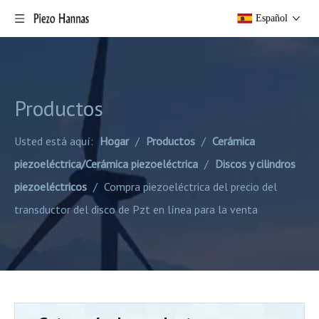
Español
Productos
Usted está aquí:
Hogar
/
Productos
/
Cerámica
piezoeléctrica/Cerámica piezoeléctrica
/
Discos y cilindros
piezoeléctricos
/
Compra piezoeléctrica del precio del
transductor del disco de Pzt en línea para la venta