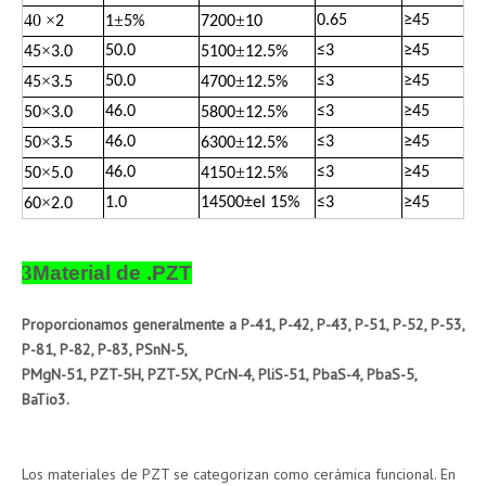
40
×
±
±
0.65
≥
45
2
1
5%
7200
10
×
±
50.0
≤
3
≥
45
45
3.0
5100
12.5%
×
±
50.0
≤
3
≥
45
45
3.5
4700
12.5%
×
±
46.0
≤
3
≥
45
50
3.0
5800
12.5%
×
±
46.0
≤
3
≥
45
50
3.5
6300
12.5%
×
±
46.0
≤
3
≥
45
50
5.0
4150
12.5%
×
1.0
14500
±
el 15%
≤
3
≥
45
60
2.0
3
Material de .PZT
Proporcionamos generalmente a P-41, P-42, P-43, P-51, P-52, P-53,
P-81, P-82, P-83, PSnN-5,
PMgN-51, PZT-5H, PZT-5X, PCrN-4, PliS-51, PbaS-4, PbaS-5,
BaTio3.
Los materiales de PZT se categorizan como cerámica funcional. En