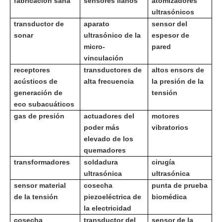
fabricación sana
sensores llanos
atomizadores
ultrasónicos
transductor de
aparato
sensor del
sonar
ultrasónico de la
espesor de
micro-
pared
vinculación
receptores
transductores de
altos ensors de
acústicos de
alta frecuencia
la presión de la
generación de
tensión
eco subacuáticos
gas de presión
actuadores del
motores
poder más
vibratorios
elevado de los
quemadores
transformadores
soldadura
cirugía
ultrasónica
ultrasónica
sensor material
cosecha
punta de prueba
de la tensión
piezoeléctrica de
biomédica
la electricidad
cosecha
transductor del
sensor de la