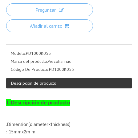
Preguntar
Añadir al carrito
Modelo:
PD1000K055
Marca del producto:
Piezohannas
Código De Producto:
PD1000K055
Descripción de producto
1.
Descripción de producto
.
Dimensión
(diameter×thickness)
: 15mmx2m m