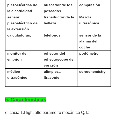
piezoeléctrica de
buscador de los
compresión
la electricidad
pescados
sensor
transductor de la
Mezcla
piezoeléctrico de
belleza
ultrasónica
la extensión
calculadoras,
teléfonos
sensor de la
alarma del
coche
monitor del
reflector del
podómetro
embrión
reflectoscope del
corazón
médico
u
limpieza
sonochemistry
ultrasónico
ltrasonic
5. Características
eficacia 1.High: alto parámetro mecánico Q, la