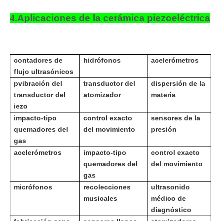
4.
Aplicaciones de la cerámica piezoeléctrica
contadores de
hidrófonos
acelerómetros
flujo ultrasónicos
p
vibración del
transductor del
dispersión de la
transductor del
atomizador
materia
iezo
impacto-tipo
control exacto
sensores de la
quemadores del
del movimiento
presión
gas
acelerómetros
impacto-tipo
control exacto
quemadores del
del movimiento
gas
micrófonos
recolecciones
ultrasonido
musicales
médico de
diagnóstico