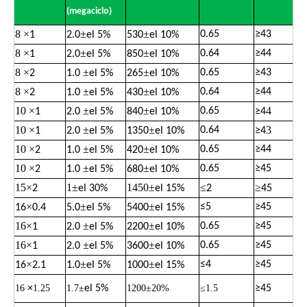
(megaciclo)
8
×
±
±
0.65
≥
43
1
2.0
el 5%
530
el 10%
8
×
±
±
0.64
≥
44
1
2.0
el 5%
850
el 10%
8
×
±
±
0.65
≥
43
2
1.0
el 5%
265
el 10%
8
×
±
±
0.64
≥
44
2
1.0
el 5%
430
el 10%
10
×
±
±
4
0.65
1
2.0
el 5%
840
el 10%
≥
4
10
×
±
±
3
0.64
1
2.0
el 5%
1350
el 10%
≥
4
10
×
±
±
0.65
≥
44
2
1.0
el 5%
420
el 10%
10
×
±
±
0.65
≥
45
2
1.0
el 5%
680
el 10%
15
×
1
±
1450
±
≤
≥
2
el 30%
el 15%
2
45
×
±
±
≤
5
≥
45
16
0.4
5.0
el 5%
5400
el 15%
16
×
±
±
0.65
≥
45
1
2.0
el 5%
2200
el 10%
16
×
±
±
0.65
≥
45
1
2.0
el 5%
3600
el 10%
×
±
±
≤
4
≥
45
16
2.1
1.0
el 5%
1000
el 15%
16
×
1.25
1.7±
el 5%
1200±20%
≤1.5
≥
45