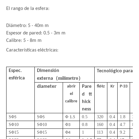
El rango de la esfera:
Diámetro: 5 - 40m m
Espesor de pared: 0.5 - 3m m
Calibre: 5 - 8m m
Características eléctricas:
Espec.
Dimensión
Tecnológico
parame
（
milímetro
）
esférica
externa
d
r
iamete
abrir
Pare
fkHz
Kr
P-33
P-
el
d
tt
calibre
hick
ness
Φ
S
Φ
S
Φ
0.5
320
0.4
1.8
3.5
5
5
1.5
S
Φ
10
S
Φ
10
Φ
0.
8
160
0.4
4.7
8.8
3
S
Φ
1
5
S
Φ
1
5
Φ
1
113
0.4
9.2
17.
4