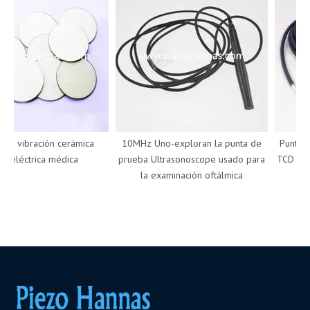
e vibración cerámica
10MHz Uno-exploran la punta de
Punta d
oeléctrica médica
prueba Ultrasonoscope usado para
TCD Dopp
la examinación oftálmica