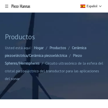
Español
Productos
Usted está aquí:
Hogar
/
Productos
/
Cerámica
piezoeléctrica/Cerámica piezoeléctrica
/
Piezo
Spheres/Hemispheres
/
Circuito ultrasónico de la esfera del
cristal piezoeléctrico del transductor para las aplicaciones
del sonar