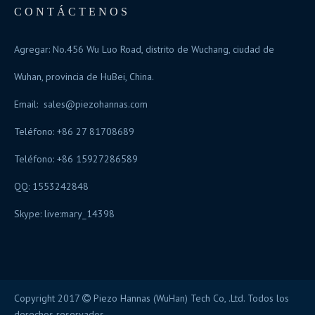
CONTÁCTENOS
Agregar: No.456 Wu Luo Road, distrito de Wuchang, ciudad de
Wuhan, provincia de HuBei, China.
Email:
sales@piezohannas.com
Teléfono: +86 27 81708689
Teléfono: +86 15927286589
QQ: 1553242848
Skype:
live:mary_14398
Copyright 2017
Piezo Hannas (WuHan) Tech Co, .Ltd. Todos los

derechos reservados.