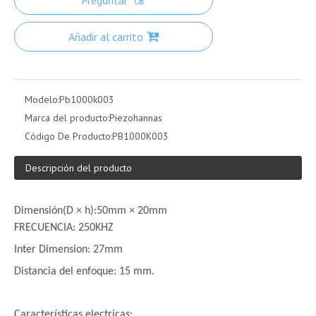
Preguntar
Añadir al carrito
Modelo:
Pb1000k003
Marca del producto:
Piezohannas
Código De Producto:
PB1000K003
Descripción del producto
Dimensión
(
D × h
)
:
50mm × 20mm
FRECUENCIA: 250KHZ
Inter Dimension: 27mm
Distancia del enfoque: 15 mm.
Características electricas: