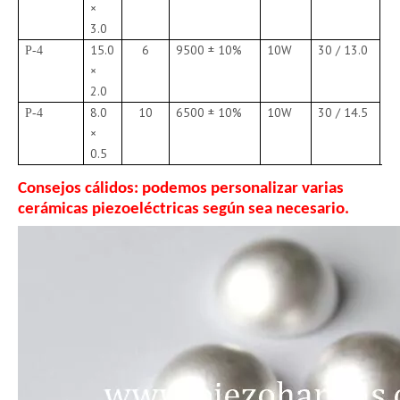
×
3.0
15.0
6
9500 ± 10%
10W
30 / 13.0
P-4
×
2.0
8.0
10
6500 ± 10%
10W
30 / 14.5
P-4
×
0.5
Consejos cálidos: podemos personalizar varias
cerámicas piezoeléctricas según sea necesario.