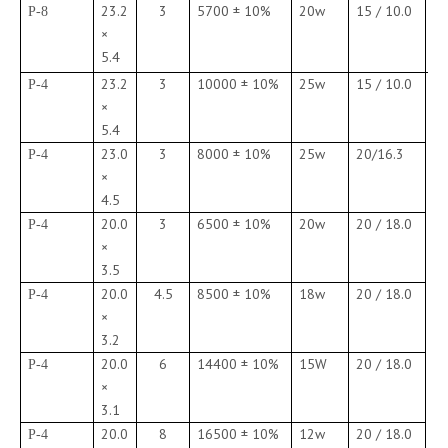
23.2
3
5700 ± 10%
20w
15 / 10.0
P-8
C
×
es
5.4
M
23.2
3
10000 ± 10%
25w
15 / 10.0
P-4
C
×
es
5.4
só
23.0
3
8000 ± 10%
25w
20/16.3
P-4
×
4.5
20.0
3
6500 ± 10%
20w
20 / 18.0
P-4
×
3.5
20.0
4.5
8500 ± 10%
18w
20 / 18.0
P-4
×
3.2
20.0
6
14400 ± 10%
15W
20 / 18.0
P-4
×
3.1
20.0
8
16500 ± 10%
12w
20 / 18.0
P-4