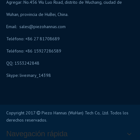
Agregar: No.456 Wu Luo Road, distrito de Wuchang, ciudad de
Wuhan, provincia de HuBei, China.
Email:
sales@piezohannas.com
Teléfono: +86 27 81708689
Teléfono: +86 15927286589
QQ: 1553242848
Skype:
live:mary_14398
Copyright 2017
Piezo Hannas (WuHan) Tech Co, .Ltd. Todos los

derechos reservados.
Navegación rápida