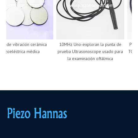
r de vibración cerámica
10MHz Uno-exploran la punta de
Punta
iezoeléctrica médica
prueba Ultrasonoscope usado para
TCD Do
la examinación oftálmica