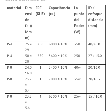
material
Dim
FRE
Capacitancia
La
ID /
F
ensi
(KHZ)
punta
enfoque
(PF)
ón
del
distancia
Poder
(mm)
D
×
Mm
(W)
m)
75 ×
250
8000 ± 10%
350
40/20.0
P-4
M
29
C
50 ×
250
3600 ± 10%
250
27 / 15.0
P-4
es
20
24.0
1
2400 ± 10%
40w
20/16.0
P-8
C
* 6.0
es
23.2
1
2000 ± 10%
35w
20/16.3
P-8
só
×
5.4
23.2
3
6200 ± 10%
25w
15 / 10.0
P-8
×
5.6