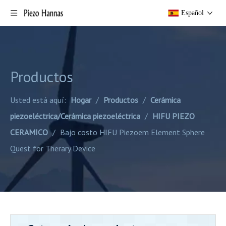
Español
Productos
Usted está aquí:
Hogar
/
Productos
/
Cerámica
piezoeléctrica/Cerámica piezoeléctrica
/
HIFU PIEZO
CERAMICO
/
Bajo costo HIFU Piezoem Element Sphere
Quest for Therary Device