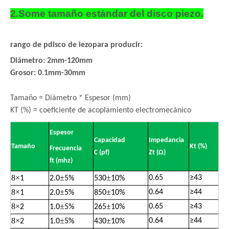
2.Some tamaño estándar del disco piezo.
rango de p
disco de iezo
para producir:
Diámetro: 2mm-120mm
Grosor: 0.1mm-30mm
Tamaño = Diámetro * Espesor (mm)
KT (%) = coeficiente de acoplamiento electromecánico
Espesor
Capacidad
Impedancia
Tamaño
Kt (%)
Frecuencia
C (pf)
Zt (Ω)
ft (mhz)
8
×
±
±
0.65
≥
43
1
2.0
5%
530
10%
8
×
±
±
0.64
≥
44
1
2.0
5%
850
10%
8
×
±
±
0.65
≥
43
2
1.0
5%
265
10%
8
×
±
±
0.64
≥
44
2
1.0
5%
430
10%