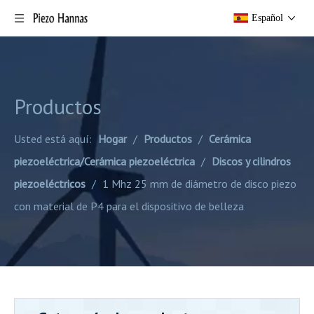
Español
Productos
Usted está aquí:
Hogar
/
Productos
/
Cerámica
piezoeléctrica/Cerámica piezoeléctrica
/
Discos y cilindros
piezoeléctricos
/
1 Mhz 25 mm de diámetro de disco piezo
con material de P4 para el dispositivo de belleza