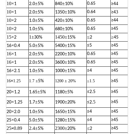
10
×
±
±
4
0.65
1
2.0
5%
840
10%
≥
4
10
×
±
±
3
0.64
1
2.0
5%
1350
10%
≥
4
10
×
±
±
0.65
≥
44
2
1.0
5%
420
10%
10
×
±
±
0.65
≥
45
2
1.0
5%
680
10%
15
×
1
±
1450
±
≤
≥
2
30%
15%
2
45
×
±
±
≤
5
≥
45
16
0.4
5.0
5%
5400
15%
16
×
±
±
0.65
≥
45
1
2.0
5%
2200
10%
16
×
±
±
0.65
≥
45
1
2.0
5%
3600
10%
×
±
±
≤
4
≥
45
16
2.1
1.0
5%
1000
15%
16
×
1.25
1.7 ±
5%
1200 ± 20%
≤1.5
≥
45
×
±
±
≤
2.5
≥
45
20
1.2
1.65
5%
1180
5%
×
±
±
.5
≥
45
20
1.25
1.7
5%
1900
20%
≤
2
×
±
±
≤
4
≥
45
20
2.0
1.0
5%
1650
15%
×
±
±
≤
4
≥
45
25
0.4
5.0
5%
1280
15%
25
0.89
2.4
±
2300
±
≤
≥
45
×
5%
20%
2