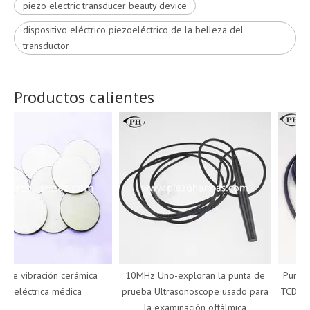
piezo electric transducer beauty device
dispositivo eléctrico piezoeléctrico de la belleza del
transductor
Productos calientes
e vibración cerámica
10MHz Uno-exploran la punta de
Punta de
oeléctrica médica
prueba Ultrasonoscope usado para
TCD Dopp
la examinación oftálmica