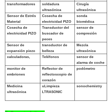
transformadores
soldadura
Cirugía
ultrasónica
ultrasónica
Sensor de Estrés
Cosecha de
sonda
Material
electricidad PIZO
biomédica
Cosecha de
Transductor del
sensor de
electricidad PIZO
buscador de
compresión
peces
Sensor de
transductor de
Mezcla
expansión piezo
belleza
ultrasónica
calculadoras,
Teléfonos
sensor de
alarma de coche
monitor de
Reflector de
podómetro
embriones
reflectoscopio de
corazón
Medicina
u
Limpieza
sonochemistry
ultrasónica
LTRASONIC