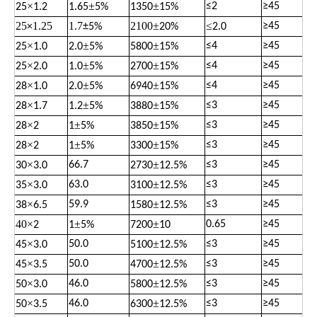
×
±
±
≤
2
≥
45
25
1.2
1.65
5%
1350
15%
25
1.25
1.7
2100
±
≤
≥
45
×
±
5%
20%
2.0
×
±
±
≤
4
≥
45
25
1.0
2.0
5%
5800
15%
×
±
±
≤
4
≥
45
25
2.0
1.0
5%
2700
15%
×
±
±
≤
4
≥
45
28
1.0
2.0
5%
6940
15%
×
±
±
≤
3
≥
45
28
1.7
1.2
5%
3880
15%
×
±
±
≤
3
≥
45
28
2
1
5%
3850
15%
×
±
±
≤
3
≥
45
28
2
1
5%
3300
15%
×
±
66.7
≤
3
≥
45
30
3.0
2730
12.5%
×
±
63.0
≤
3
≥
45
35
3.0
3100
12.5%
×
±
59.9
≤
3
≥
45
38
6.5
1580
12.5%
40
×
±
±
0.65
≥
45
2
1
5%
7200
10
×
±
50.0
≤
3
≥
45
45
3.0
5100
12.5%
×
±
50.0
≤
3
≥
45
45
3.5
4700
12.5%
×
±
46.0
≤
3
≥
45
50
3.0
5800
12.5%
×
±
46.0
≤
3
≥
45
50
3.5
6300
12.5%