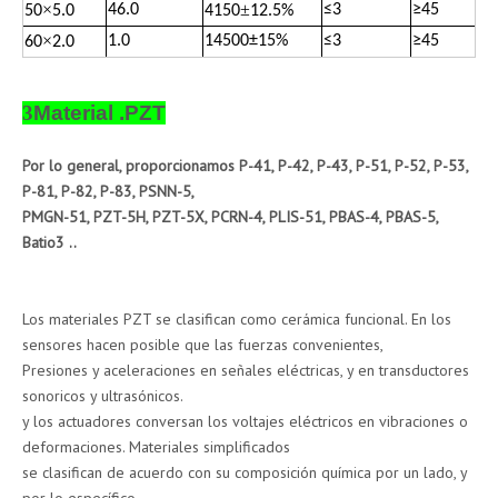
×
±
46.0
≤
3
≥
45
50
5.0
4150
12.5%
×
1.0
14500
±
15%
≤
3
≥
45
60
2.0
3
Material .PZT
Por lo general, proporcionamos P-41, P-42, P-43, P-51, P-52, P-53,
P-81, P-82, P-83, PSNN-5,
PMGN-51, PZT-5H, PZT-5X, PCRN-4, PLIS-51, PBAS-4, PBAS-5,
Batio3 ..
Los materiales PZT se clasifican como cerámica funcional. En los
sensores hacen posible que las fuerzas convenientes,
Presiones y aceleraciones en señales eléctricas, y en transductores
sonoricos y ultrasónicos.
y los actuadores conversan los voltajes eléctricos en vibraciones o
deformaciones. Materiales simplificados
se clasifican de acuerdo con su composición química por un lado, y